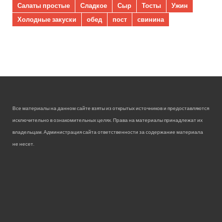
Салаты простые
Сладкое
Сыр
Тосты
Ужин
Холодные закуски
обед
пост
свинина
Все материалы на данном сайте взяты из открытых источников и предоставляются
исключительно в ознакомительных целях. Права на материалы принадлежат их
владельцам. Администрация сайта ответственности за содержание материала
не несет.