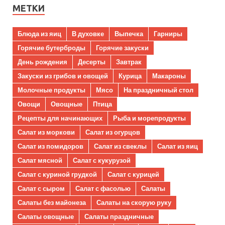
МЕТКИ
Блюда из яиц
В духовке
Выпечка
Гарниры
Горячие бутерброды
Горячие закуски
День рождения
Десерты
Завтрак
Закуски из грибов и овощей
Курица
Макароны
Молочные продукты
Мясо
На праздничный стол
Овощи
Овощные
Птица
Рецепты для начинающих
Рыба и морепродукты
Салат из моркови
Салат из огурцов
Салат из помидоров
Салат из свеклы
Салат из яиц
Салат мясной
Салат с кукурузой
Салат с куриной грудкой
Салат с курицей
Салат с сыром
Салат с фасолью
Салаты
Салаты без майонеза
Салаты на скорую руку
Салаты овощные
Салаты праздничные