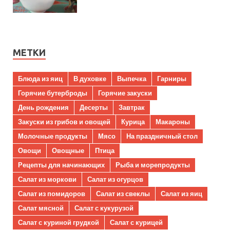
МЕТКИ
Блюда из яиц
В духовке
Выпечка
Гарниры
Горячие бутерброды
Горячие закуски
День рождения
Десерты
Завтрак
Закуски из грибов и овощей
Курица
Макароны
Молочные продукты
Мясо
На праздничный стол
Овощи
Овощные
Птица
Рецепты для начинающих
Рыба и морепродукты
Салат из моркови
Салат из огурцов
Салат из помидоров
Салат из свеклы
Салат из яиц
Салат мясной
Салат с кукурузой
Салат с куриной грудкой
Салат с курицей