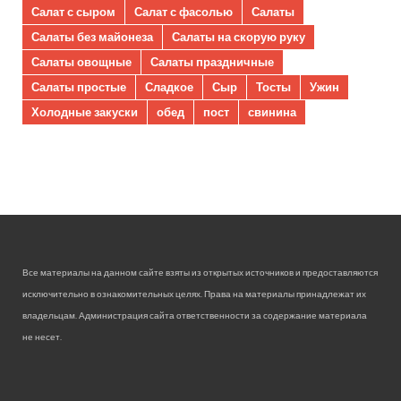
Салат с сыром
Салат с фасолью
Салаты
Салаты без майонеза
Салаты на скорую руку
Салаты овощные
Салаты праздничные
Салаты простые
Сладкое
Сыр
Тосты
Ужин
Холодные закуски
обед
пост
свинина
Все материалы на данном сайте взяты из открытых источников и предоставляются
исключительно в ознакомительных целях. Права на материалы принадлежат их
владельцам. Администрация сайта ответственности за содержание материала
не несет.