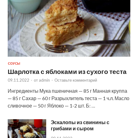
СОУСЫ
Шарлотка с яблоками из сухого теста
09.11.2022
-
от
admin
-
Оставьте комментарий
Ингредиенты Мука пшеничная — 85 г Манная круппа
— 85 г Сахар — 60 г Разрыхлитель теста — 1 ч.л. Масло
сливочное — 50 г Яблоко — 1-2 шт. Б: …
Эскалопы из свинины с
грибами и сыром