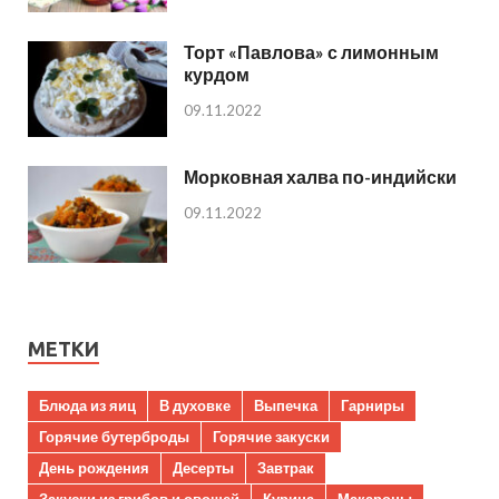
Торт «Павлова» с лимонным
курдом
09.11.2022
Морковная халва по-индийски
09.11.2022
МЕТКИ
Блюда из яиц
В духовке
Выпечка
Гарниры
Горячие бутерброды
Горячие закуски
День рождения
Десерты
Завтрак
Закуски из грибов и овощей
Курица
Макароны