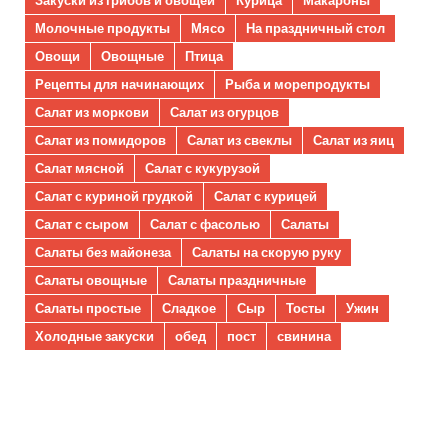
Молочные продукты
Мясо
На праздничный стол
Овощи
Овощные
Птица
Рецепты для начинающих
Рыба и морепродукты
Салат из моркови
Салат из огурцов
Салат из помидоров
Салат из свеклы
Салат из яиц
Салат мясной
Салат с кукурузой
Салат с куриной грудкой
Салат с курицей
Салат с сыром
Салат с фасолью
Салаты
Салаты без майонеза
Салаты на скорую руку
Салаты овощные
Салаты праздничные
Салаты простые
Сладкое
Сыр
Тосты
Ужин
Холодные закуски
обед
пост
свинина