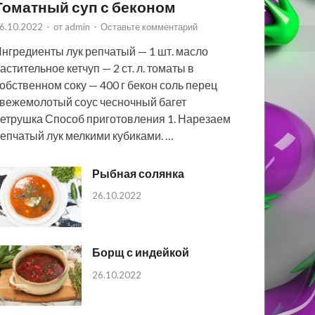
Томатный суп с беконом
6.10.2022
-
от
admin
-
Оставьте комментарий
нгредиенты лук репчатый — 1 шт. масло
астительное кетчуп — 2 ст. л. томаты в
обственном соку — 400 г бекон соль перец
вежемолотый соус чесночный багет
етрушка Способ приготовления 1. Нарезаем
епчатый лук мелкими кубиками. …
Рыбная солянка
26.10.2022
Борщ с индейкой
26.10.2022