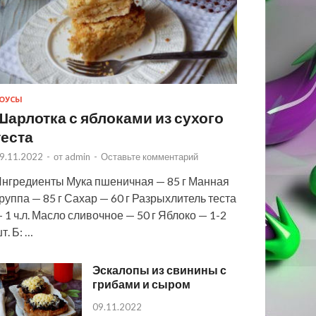
ОУСЫ
Шарлотка с яблоками из сухого
теста
9.11.2022
-
от
admin
-
Оставьте комментарий
нгредиенты Мука пшеничная — 85 г Манная
руппа — 85 г Сахар — 60 г Разрыхлитель теста
 1 ч.л. Масло сливочное — 50 г Яблоко — 1-2
т. Б: …
Эскалопы из свинины с
грибами и сыром
09.11.2022