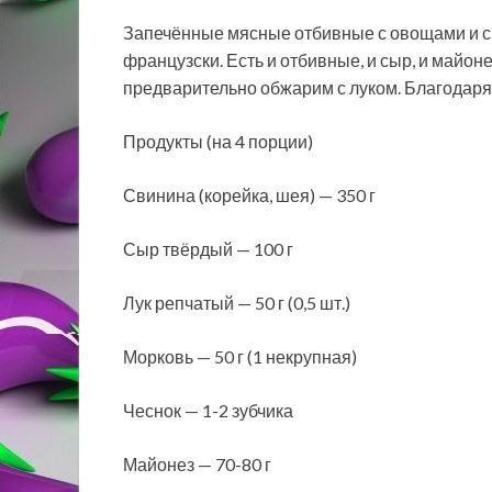
Запечённые мясные отбивные с овощами и сы
французски. Есть и отбивные, и сыр, и майон
предварительно обжарим с луком. Благодаря
Продукты (на 4 порции)
Свинина (корейка, шея) — 350 г
Сыр твёрдый — 100 г
Лук репчатый — 50 г (0,5 шт.)
Морковь — 50 г (1 некрупная)
Чеснок — 1-2 зубчика
Майонез — 70-80 г