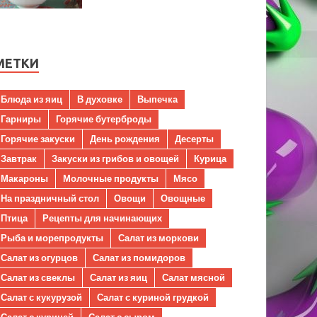
МЕТКИ
Блюда из яиц
В духовке
Выпечка
Гарниры
Горячие бутерброды
Горячие закуски
День рождения
Десерты
Завтрак
Закуски из грибов и овощей
Курица
Макароны
Молочные продукты
Мясо
На праздничный стол
Овощи
Овощные
Птица
Рецепты для начинающих
Рыба и морепродукты
Салат из моркови
Салат из огурцов
Салат из помидоров
Салат из свеклы
Салат из яиц
Салат мясной
Салат с кукурузой
Салат с куриной грудкой
Салат с курицей
Салат с сыром