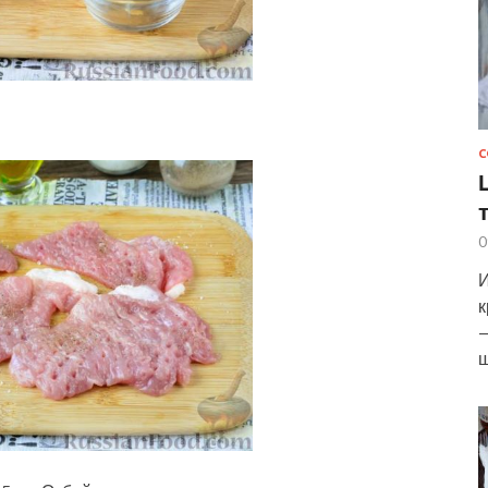
С
0
И
к
—
ш