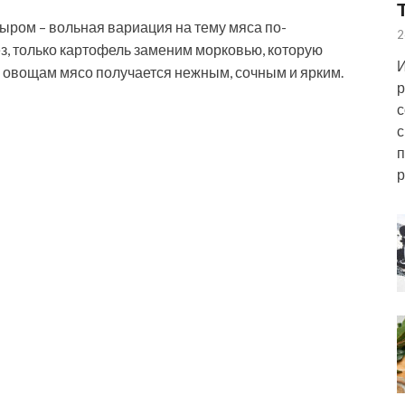
ром – вольная вариация на тему мяса по-
2
ез, только картофель заменим морковью, которую
И
 овощам мясо получается нежным, сочным и ярким.
р
с
с
п
р