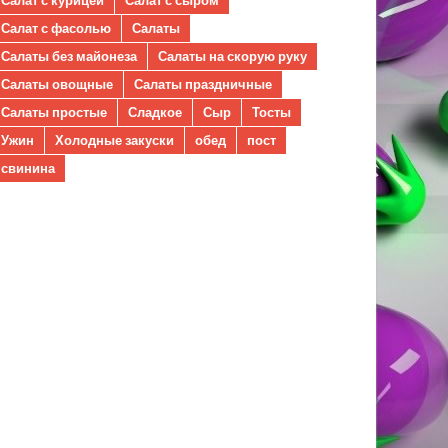
Салат с фасолью
Салаты
Салаты без майонеза
Салаты на скорую руку
Салаты овощные
Салаты праздничные
Салаты простые
Сладкое
Сыр
Тосты
Ужин
Холодные закуски
обед
пост
свинина