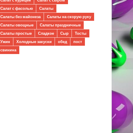
Салат с фасолью
Салаты
Салаты без майонеза
Салаты на скорую руку
Салаты овощные
Салаты праздничные
Салаты простые
Сладкое
Сыр
Тосты
Ужин
Холодные закуски
обед
пост
свинина