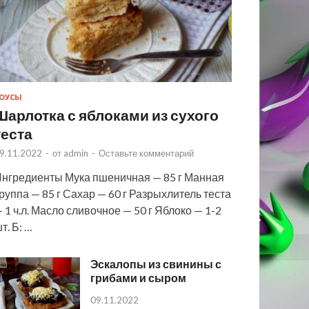
ОУСЫ
Шарлотка с яблоками из сухого
теста
9.11.2022
-
от
admin
-
Оставьте комментарий
нгредиенты Мука пшеничная — 85 г Манная
руппа — 85 г Сахар — 60 г Разрыхлитель теста
 1 ч.л. Масло сливочное — 50 г Яблоко — 1-2
т. Б: …
Эскалопы из свинины с
грибами и сыром
09.11.2022