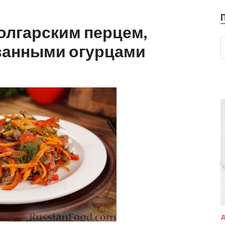
болгарским перцем,
ванными огурцами
Д