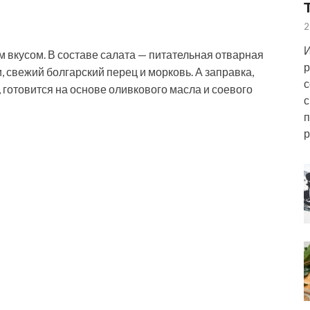
2
И
 вкусом. В составе салата — питательная отварная
р
 свежий болгарский перец и морковь. А заправка,
с
 готовится на основе оливкового масла и
соевого
с
п
р