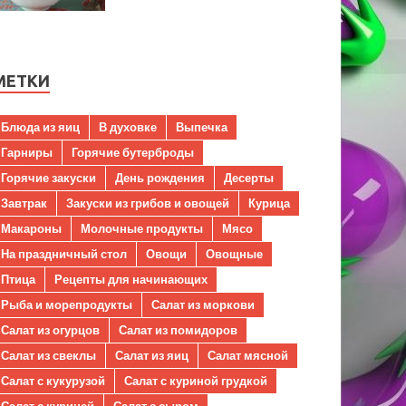
МЕТКИ
Блюда из яиц
В духовке
Выпечка
Гарниры
Горячие бутерброды
Горячие закуски
День рождения
Десерты
Завтрак
Закуски из грибов и овощей
Курица
Макароны
Молочные продукты
Мясо
На праздничный стол
Овощи
Овощные
Птица
Рецепты для начинающих
Рыба и морепродукты
Салат из моркови
Салат из огурцов
Салат из помидоров
Салат из свеклы
Салат из яиц
Салат мясной
Салат с кукурузой
Салат с куриной грудкой
Салат с курицей
Салат с сыром