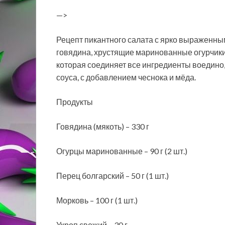
—>
Рецепт пикантного салата с ярко выраженным
говядина, хрустящие маринованные огурчики,
которая соединяет все ингредиенты воедино,
соуса, с добавлением чеснока и мёда.
Продукты
Говядина (мякоть) – 330 г
Огурцы маринованные – 90 г (2 шт.)
Перец болгарский – 50 г (1 шт.)
Морковь – 100 г (1 шт.)
Укроп свежий – 30 г