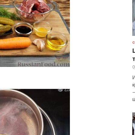
С
0
И
к
—
ш