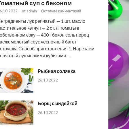
Томатный суп с беконом
6.10.2022
-
от
admin
-
Оставьте комментарий
нгредиенты лук репчатый — 1 шт. масло
астительное кетчуп — 2 ст. л. томаты в
обственном соку — 400 г бекон соль перец
вежемолотый соус чесночный багет
етрушка Способ приготовления 1. Нарезаем
епчатый лук мелкими кубиками. …
Рыбная солянка
26.10.2022
Борщ с индейкой
26.10.2022