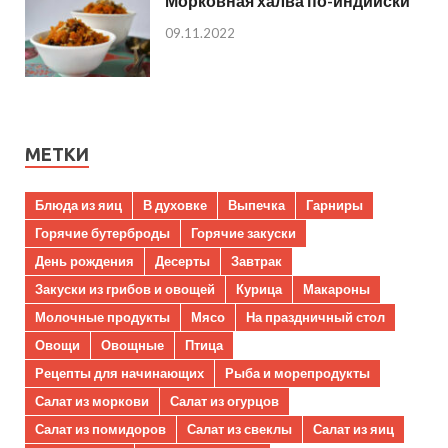
Морковная халва по-индийски
09.11.2022
МЕТКИ
Блюда из яиц
В духовке
Выпечка
Гарниры
Горячие бутерброды
Горячие закуски
День рождения
Десерты
Завтрак
Закуски из грибов и овощей
Курица
Макароны
Молочные продукты
Мясо
На праздничный стол
Овощи
Овощные
Птица
Рецепты для начинающих
Рыба и морепродукты
Салат из моркови
Салат из огурцов
Салат из помидоров
Салат из свеклы
Салат из яиц