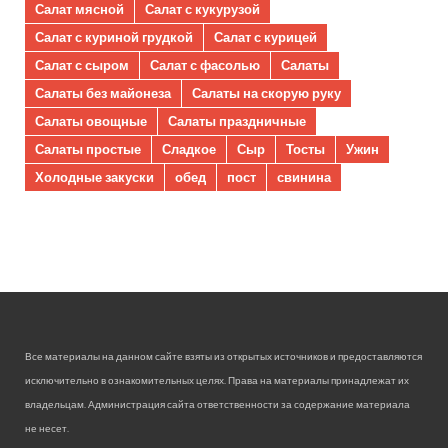
Салат мясной
Салат с кукурузой
Салат с куриной грудкой
Салат с курицей
Салат с сыром
Салат с фасолью
Салаты
Салаты без майонеза
Салаты на скорую руку
Салаты овощные
Салаты праздничные
Салаты простые
Сладкое
Сыр
Тосты
Ужин
Холодные закуски
обед
пост
свинина
Все материалы на данном сайте взяты из открытых источников и предоставляются
исключительно в ознакомительных целях. Права на материалы принадлежат их
владельцам. Администрация сайта ответственности за содержание материала
не несет.