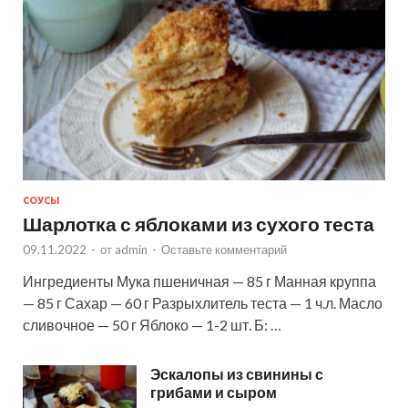
СОУСЫ
Шарлотка с яблоками из сухого теста
09.11.2022
-
от
admin
-
Оставьте комментарий
Ингредиенты Мука пшеничная — 85 г Манная круппа
— 85 г Сахар — 60 г Разрыхлитель теста — 1 ч.л. Масло
сливочное — 50 г Яблоко — 1-2 шт. Б: …
Эскалопы из свинины с
грибами и сыром