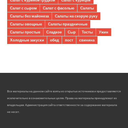
Салат с сыром
Салат с фасолью
Салаты
Салаты без майонеза
Салаты на скорую руку
Салаты овощные
Салаты праздничные
Салаты простые
Сладкое
Сыр
Тосты
Ужин
Холодные закуски
обед
пост
свинина
Все материалы на данном сайте взяты из открытых источников и предоставляются
исключительно в ознакомительных целях. Права на материалы принадлежат их
владельцам. Администрация сайта ответственности за содержание материала
не несет.