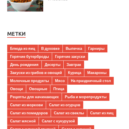
МЕТКИ
Блюда из яиц
В духовке
Выпечка
Гарниры
Горячие бутерброды
Горячие закуски
День рождения
Десерты
Завтрак
Закуски из грибов и овощей
Курица
Макароны
Молочные продукты
Мясо
На праздничный стол
Овощи
Овощные
Птица
Рецепты для начинающих
Рыба и морепродукты
Салат из моркови
Салат из огурцов
Салат из помидоров
Салат из свеклы
Салат из яиц
Салат мясной
Салат с кукурузой
Салат с куриной грудкой
Салат с курицей