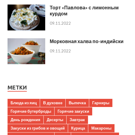
Торт «Павлова» с лимонным
курдом
09.11.2022
Морковная халва по-индийски
09.11.2022
МЕТКИ
Блюда из яиц
В духовке
Выпечка
Гарниры
Горячие бутерброды
Горячие закуски
День рождения
Десерты
Завтрак
Закуски из грибов и овощей
Курица
Макароны