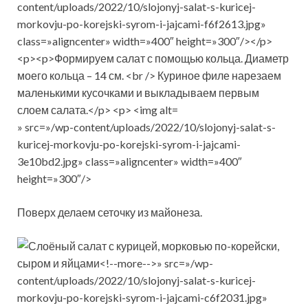
» src=»/wp-content/uploads/2022/10/slojonyj-salat-s-
kuricej-morkovju-po-korejski-syrom-i-jajcami-
3e10bd2.jpg» class=»aligncenter» width=»400″
height=»300″/>
Поверх делаем сеточку из майонеза.