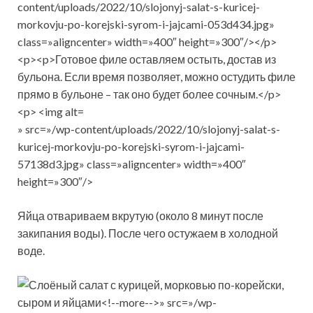
» src=»/wp-content/uploads/2022/10/slojonyj-salat-s-
kuricej-morkovju-po-korejski-syrom-i-jajcami-
57138d3.jpg» class=»aligncenter» width=»400″
height=»300″/>
Яйца отвариваем вкрутую (около 8 минут после
закипания воды). После чего остужаем в холодной
воде.