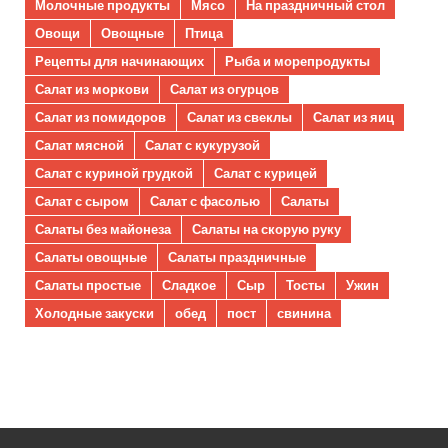
Молочные продукты
Мясо
На праздничный стол
Овощи
Овощные
Птица
Рецепты для начинающих
Рыба и морепродукты
Салат из моркови
Салат из огурцов
Салат из помидоров
Салат из свеклы
Салат из яиц
Салат мясной
Салат с кукурузой
Салат с куриной грудкой
Салат с курицей
Салат с сыром
Салат с фасолью
Салаты
Салаты без майонеза
Салаты на скорую руку
Салаты овощные
Салаты праздничные
Салаты простые
Сладкое
Сыр
Тосты
Ужин
Холодные закуски
обед
пост
свинина