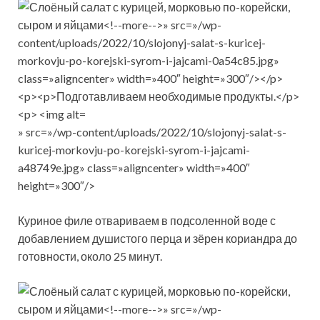
» src=»/wp-content/uploads/2022/10/slojonyj-salat-s-
kuricej-morkovju-po-korejski-syrom-i-jajcami-
a48749e.jpg» class=»aligncenter» width=»400″
height=»300″/>
Куриное филе отвариваем в подсоленной воде с
добавлением душистого перца и зёрен кориандра до
готовности, около 25 минут.