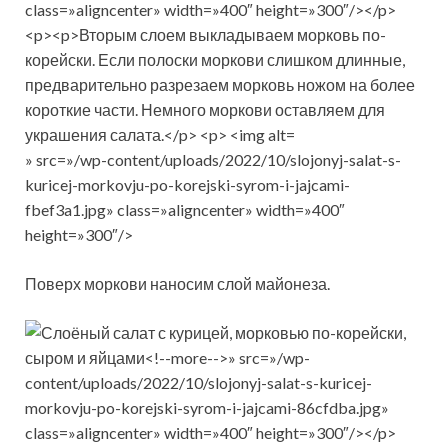
» src=»/wp-content/uploads/2022/10/slojonyj-salat-s-
kuricej-morkovju-po-korejski-syrom-i-jajcami-
fbef3a1.jpg» class=»aligncenter» width=»400″
height=»300″/>
Поверх моркови наносим слой майонеза.