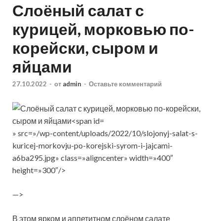
Слоёный салат с
курицей, морковью по-
корейски, сыром и
яйцами
27.10.2022
-
от
admin
-
Оставьте комментарий
» src=»/wp-content/uploads/2022/10/slojonyj-salat-s-
kuricej-morkovju-po-korejski-syrom-i-jajcami-
a6ba295.jpg» class=»aligncenter» width=»400″
height=»300″/>
—>
В этом ярком и аппетитном слоёном салате