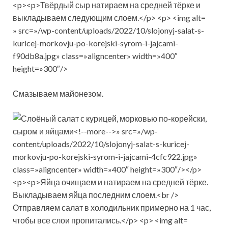
» src=»/wp-content/uploads/2022/10/slojonyj-salat-s-
kuricej-morkovju-po-korejski-syrom-i-jajcami-
f90db8a.jpg» class=»aligncenter» width=»400″
height=»300″/>
Смазываем майонезом.