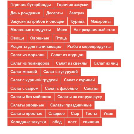
Горячие бутерброды
Горячие закуски
День рождения
Десерты
Завтрак
Закуски из грибов и овощей
Курица
Макароны
Молочные продукты
Мясо
На праздничный стол
Овощи
Овощные
Птица
Рецепты для начинающих
Рыба и морепродукты
Салат из моркови
Салат из огурцов
Салат из помидоров
Салат из свеклы
Салат из яиц
Салат мясной
Салат с кукурузой
Салат с куриной грудкой
Салат с курицей
Салат с сыром
Салат с фасолью
Салаты
Салаты без майонеза
Салаты на скорую руку
Салаты овощные
Салаты праздничные
Салаты простые
Сладкое
Сыр
Тосты
Ужин
Холодные закуски
обед
пост
свинина