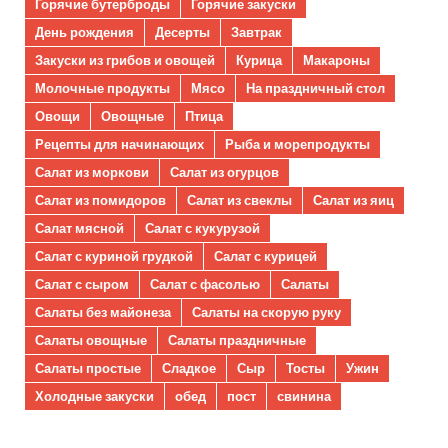
Горячие бутерброды
Горячие закуски
День рождения
Десерты
Завтрак
Закуски из грибов и овощей
Курица
Макароны
Молочные продукты
Мясо
На праздничный стол
Овощи
Овощные
Птица
Рецепты для начинающих
Рыба и морепродукты
Салат из моркови
Салат из огурцов
Салат из помидоров
Салат из свеклы
Салат из яиц
Салат мясной
Салат с кукурузой
Салат с куриной грудкой
Салат с курицей
Салат с сыром
Салат с фасолью
Салаты
Салаты без майонеза
Салаты на скорую руку
Салаты овощные
Салаты праздничные
Салаты простые
Сладкое
Сыр
Тосты
Ужин
Холодные закуски
обед
пост
свинина