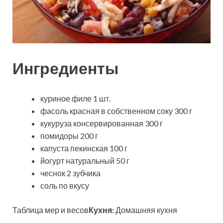
Ингредиенты
куриное филе 1 шт.
фасоль красная в собственном соку 300 г
кукуруза консервированная 300 г
помидоры 200 г
капуста пекинская 100 г
йогурт натуральный 50 г
чеснок 2 зубчика
соль по вкусу
Таблица мер и весов
Кухня:
Домашняя кухня