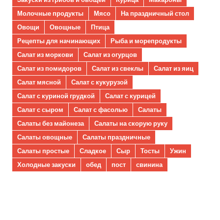
Молочные продукты
Мясо
На праздничный стол
Овощи
Овощные
Птица
Рецепты для начинающих
Рыба и морепродукты
Салат из моркови
Салат из огурцов
Салат из помидоров
Салат из свеклы
Салат из яиц
Салат мясной
Салат с кукурузой
Салат с куриной грудкой
Салат с курицей
Салат с сыром
Салат с фасолью
Салаты
Салаты без майонеза
Салаты на скорую руку
Салаты овощные
Салаты праздничные
Салаты простые
Сладкое
Сыр
Тосты
Ужин
Холодные закуски
обед
пост
свинина