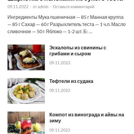
09.11.2022
-
от
admin
-
Оставьте комментарий
Ингредиенты Мука пшеничная — 85 г Манная круппа
— 85 г Сахар — 60 г Разрыхлитель теста — 1 ч.л. Масло
сливочное — 50 г Яблоко — 1-2 шт. Б: …
Эскалопы из свинины с
грибами и сыром
09.11.2022
Тефтели из судака
09.11.2022
Компот из винограда и айвы на
зиму
09.11.2022