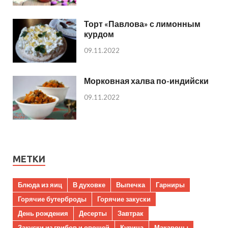
Торт «Павлова» с лимонным
курдом
09.11.2022
Морковная халва по-индийски
09.11.2022
МЕТКИ
Блюда из яиц
В духовке
Выпечка
Гарниры
Горячие бутерброды
Горячие закуски
День рождения
Десерты
Завтрак
Закуски из грибов и овощей
Курица
Макароны