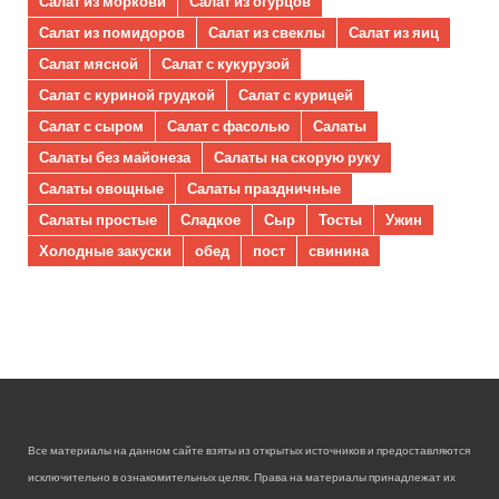
Салат из моркови
Салат из огурцов
Салат из помидоров
Салат из свеклы
Салат из яиц
Салат мясной
Салат с кукурузой
Салат с куриной грудкой
Салат с курицей
Салат с сыром
Салат с фасолью
Салаты
Салаты без майонеза
Салаты на скорую руку
Салаты овощные
Салаты праздничные
Салаты простые
Сладкое
Сыр
Тосты
Ужин
Холодные закуски
обед
пост
свинина
Все материалы на данном сайте взяты из открытых источников и предоставляются
исключительно в ознакомительных целях. Права на материалы принадлежат их