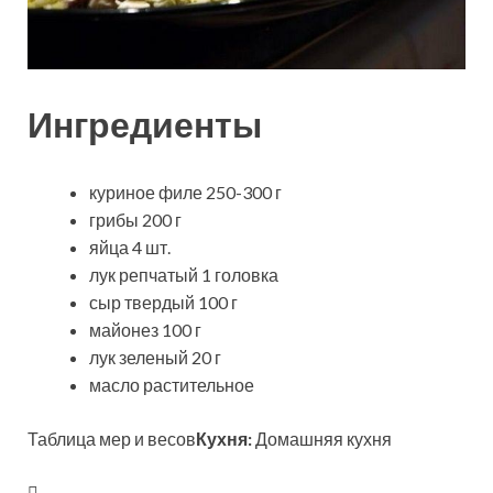
Ингредиенты
куриное филе 250-300 г
грибы 200 г
яйца 4 шт.
лук репчатый 1 головка
сыр твердый 100 г
майонез 100 г
лук зеленый 20 г
масло растительное
Таблица мер и весов
Кухня:
Домашняя кухня