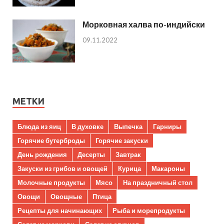
Морковная халва по-индийски
09.11.2022
МЕТКИ
Блюда из яиц
В духовке
Выпечка
Гарниры
Горячие бутерброды
Горячие закуски
День рождения
Десерты
Завтрак
Закуски из грибов и овощей
Курица
Макароны
Молочные продукты
Мясо
На праздничный стол
Овощи
Овощные
Птица
Рецепты для начинающих
Рыба и морепродукты