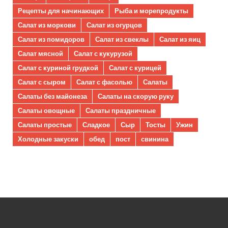
Рецепты для начинающих
Рыба и морепродукты
Салат из моркови
Салат из огурцов
Салат из помидоров
Салат из свеклы
Салат из яиц
Салат мясной
Салат с кукурузой
Салат с куриной грудкой
Салат с курицей
Салат с сыром
Салат с фасолью
Салаты
Салаты без майонеза
Салаты на скорую руку
Салаты овощные
Салаты праздничные
Салаты простые
Сладкое
Сыр
Тосты
Ужин
Холодные закуски
обед
пост
свинина