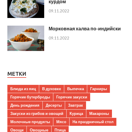
курдом
09.11.2022
Морковная халва по-индийски
09.11.2022
МЕТКИ
Блюда из яиц
В духовке
Выпечка
Гарниры
Горячие бутерброды
Горячие закуски
День рождения
Десерты
Завтрак
Закуски из грибов и овощей
Курица
Макароны
Молочные продукты
Мясо
На праздничный стол
Овощи
Овощные
Птица