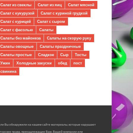
Салат из свеклы
Салат из яиц
Салат мясной
Салат с кукурузой
Салат с куриной грудкой
Салат с курицей
Салат с сыром
Салат с фасолью
Салаты
Салаты без майонеза
Салаты на скорую руку
Салаты овощные
Салаты праздничные
Салаты простые
Сладкое
Сыр
Тосты
Ужин
Холодные закуски
обед
пост
свинина
сли Вы обнаружили на нашем сайте материалы, которые нарушают
вторские права, принадлежащие Вам, Вашей компании или