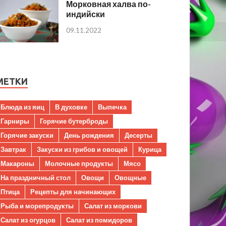
Морковная халва по-
индийски
09.11.2022
МЕТКИ
Блюда из яиц
В духовке
Выпечка
Гарниры
Горячие бутерброды
Горячие закуски
День рождения
Десерты
Завтрак
Закуски из грибов и овощей
Курица
Макароны
Молочные продукты
Мясо
На праздничный стол
Овощи
Овощные
Птица
Рецепты для начинающих
Рыба и морепродукты
Салат из моркови
Салат из огурцов
Салат из помидоров