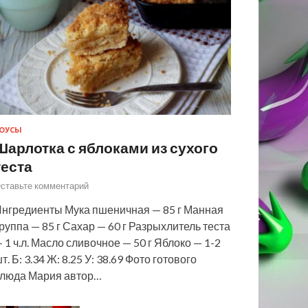
ОУСЫ
Шарлотка с яблоками из сухого
теста
ставьте комментарий
нгредиенты Мука пшеничная — 85 г Манная
руппа — 85 г Сахар — 60 г Разрыхлитель теста
 1 ч.л. Масло сливочное — 50 г Яблоко — 1-2
т. Б: 3.34 Ж: 8.25 У: 38.69 Фото готового
люда Мария автор…