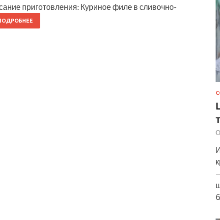
ание приготовления: Куриное филе в сливочно-
ПОДРОБНЕЕ
С
О
И
к
—
ш
б