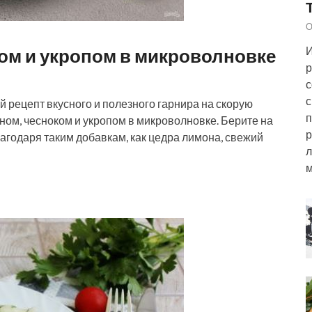
О
И
ком и укропом в микроволновке
р
с
с
й рецепт вкусного и полезного гарнира на скорую
п
моном, чесноком и укропом в микроволновке. Берите на
р
агодаря таким добавкам, как цедра лимона, свежий
л
м