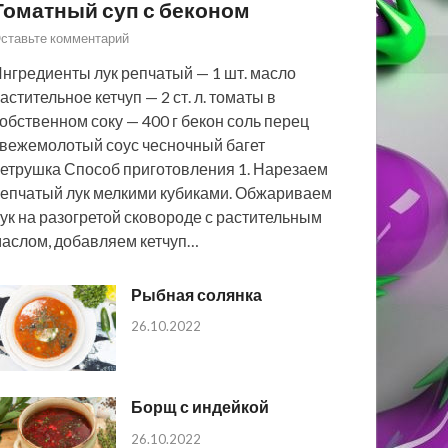
Томатный суп с беконом
ставьте комментарий
нгредиенты лук репчатый — 1 шт. масло
астительное кетчуп — 2 ст. л. томаты в
обственном соку — 400 г бекон соль перец
вежемолотый соус чесночный багет
етрушка Способ приготовления 1. Нарезаем
епчатый лук мелкими кубиками. Обжариваем
ук на разогретой сковороде с растительным
аслом, добавляем кетчуп…
Рыбная солянка
26.10.2022
Борщ с индейкой
26.10.2022