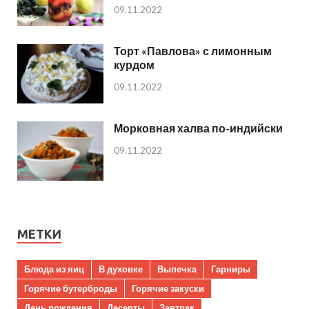
09.11.2022
Торт «Павлова» с лимонным
курдом
09.11.2022
Морковная халва по-индийски
09.11.2022
МЕТКИ
Блюда из яиц
В духовке
Выпечка
Гарниры
Горячие бутерброды
Горячие закуски
День рождения
Десерты
Завтрак