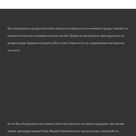
Все материалы на данном сайте взяты из открытых источников и предоставляются
исключительно в ознакомительных целях. Права на материалы принадлежат их
владельцам. Администрация сайта ответственности за содержание материала
не несет.
Если Вы обнаружили на нашем сайте материалы, которые нарушают авторские
права, принадлежащие Вам, Вашей компании или организации, пожалуйста,