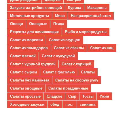
Закуски из грибов и овощей
Курица
Макароны
Молочные продукты
Мясо
На праздничный стол
Овощи
Овощные
Птица
Рецепты для начинающих
Рыба и морепродукты
Салат из моркови
Салат из огурцов
Салат из помидоров
Салат из свеклы
Салат из яиц
Салат мясной
Салат с кукурузой
Салат с куриной грудкой
Салат с курицей
Салат с сыром
Салат с фасолью
Салаты
Салаты без майонеза
Салаты на скорую руку
Салаты овощные
Салаты праздничные
Салаты простые
Сладкое
Сыр
Тосты
Ужин
Холодные закуски
обед
пост
свинина