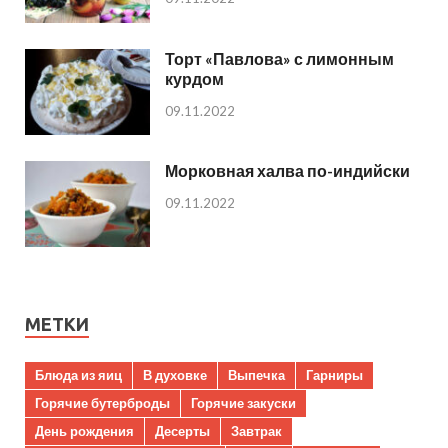
Торт «Павлова» с лимонным
курдом
09.11.2022
Морковная халва по-индийски
09.11.2022
МЕТКИ
Блюда из яиц
В духовке
Выпечка
Гарниры
Горячие бутерброды
Горячие закуски
День рождения
Десерты
Завтрак