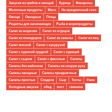
Закуски из грибов и овощей
Курица
Макароны
Молочные продукты
Мясо
На праздничный стол
Овощи
Овощные
Птица
Рецепты для начинающих
Рыба и морепродукты
Салат из моркови
Салат из огурцов
Салат из помидоров
Салат из свеклы
Салат из яиц
Салат мясной
Салат с кукурузой
Салат с куриной грудкой
Салат с курицей
Салат с сыром
Салат с фасолью
Салаты
Салаты без майонеза
Салаты на скорую руку
Салаты овощные
Салаты праздничные
Салаты простые
Сладкое
Сыр
Тосты
Ужин
Холодные закуски
обед
пост
свинина