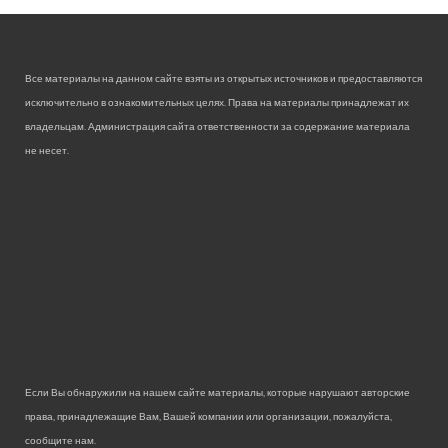
Все материалы на данном сайте взяты из открытых источников и предоставляются
исключительно в ознакомительных целях. Права на материалы принадлежат их
владельцам. Администрация сайта ответственности за содержание материала
не несет.
Если Вы обнаружили на нашем сайте материалы, которые нарушают авторские
права, принадлежащие Вам, Вашей компании или организации, пожалуйста,
сообщите нам.