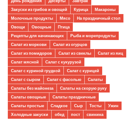
День рождения
Десерты
Завтрак
Закуски из грибов и овощей
Курица
Макароны
Молочные продукты
Мясо
На праздничный стол
Овощи
Овощные
Птица
Рецепты для начинающих
Рыба и морепродукты
Салат из моркови
Салат из огурцов
Салат из помидоров
Салат из свеклы
Салат из яиц
Салат мясной
Салат с кукурузой
Салат с куриной грудкой
Салат с курицей
Салат с сыром
Салат с фасолью
Салаты
Салаты без майонеза
Салаты на скорую руку
Салаты овощные
Салаты праздничные
Салаты простые
Сладкое
Сыр
Тосты
Ужин
Холодные закуски
обед
пост
свинина