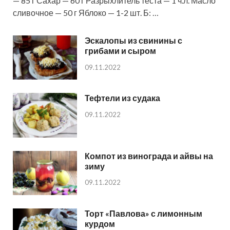
— 85 г Сахар — 60 г Разрыхлитель теста — 1 ч.л. Масло
сливочное — 50 г Яблоко — 1-2 шт. Б: …
Эскалопы из свинины с
грибами и сыром
09.11.2022
Тефтели из судака
09.11.2022
Компот из винограда и айвы на
зиму
09.11.2022
Торт «Павлова» с лимонным
курдом