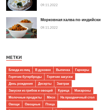
09.11.2022
Морковная халва по-индийски
09.11.2022
МЕТКИ
Блюда из яиц
В духовке
Выпечка
Гарниры
Горячие бутерброды
Горячие закуски
День рождения
Десерты
Завтрак
Закуски из грибов и овощей
Курица
Макароны
Молочные продукты
Мясо
На праздничный стол
Овощи
Овощные
Птица