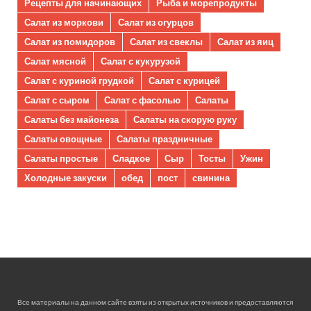
Рецепты для начинающих
Рыба и морепродукты
Салат из моркови
Салат из огурцов
Салат из помидоров
Салат из свеклы
Салат из яиц
Салат мясной
Салат с кукурузой
Салат с куриной грудкой
Салат с курицей
Салат с сыром
Салат с фасолью
Салаты
Салаты без майонеза
Салаты на скорую руку
Салаты овощные
Салаты праздничные
Салаты простые
Сладкое
Сыр
Тосты
Ужин
Холодные закуски
обед
пост
свинина
Все материалы на данном сайте взяты из открытых источников и предоставляются