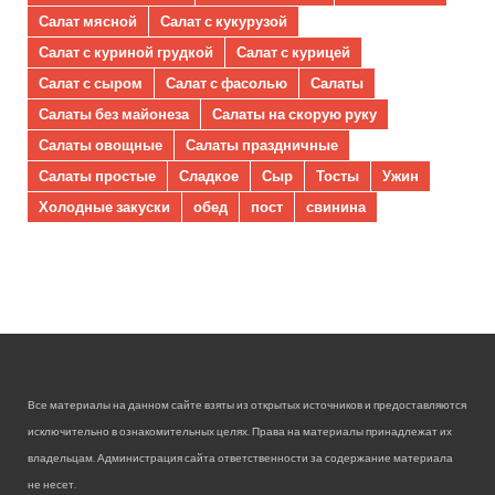
Салат мясной
Салат с кукурузой
Салат с куриной грудкой
Салат с курицей
Салат с сыром
Салат с фасолью
Салаты
Салаты без майонеза
Салаты на скорую руку
Салаты овощные
Салаты праздничные
Салаты простые
Сладкое
Сыр
Тосты
Ужин
Холодные закуски
обед
пост
свинина
Все материалы на данном сайте взяты из открытых источников и предоставляются
исключительно в ознакомительных целях. Права на материалы принадлежат их
владельцам. Администрация сайта ответственности за содержание материала
не несет.