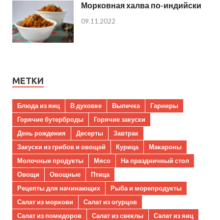
Морковная халва по-индийски
09.11.2022
МЕТКИ
Блюда из яиц
В духовке
Выпечка
Гарниры
Горячие бутерброды
Горячие закуски
День рождения
Десерты
Завтрак
Закуски из грибов и овощей
Курица
Макароны
Молочные продукты
Мясо
На праздничный стол
Овощи
Овощные
Птица
Рецепты для начинающих
Рыба и морепродукты
Салат из моркови
Салат из огурцов
Салат из помидоров
Салат из свеклы
Салат из яиц