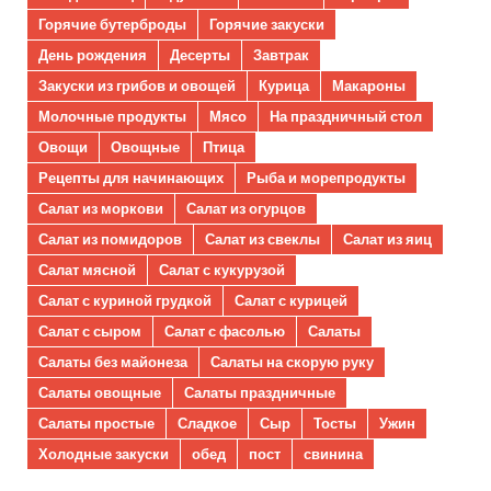
Горячие бутерброды
Горячие закуски
День рождения
Десерты
Завтрак
Закуски из грибов и овощей
Курица
Макароны
Молочные продукты
Мясо
На праздничный стол
Овощи
Овощные
Птица
Рецепты для начинающих
Рыба и морепродукты
Салат из моркови
Салат из огурцов
Салат из помидоров
Салат из свеклы
Салат из яиц
Салат мясной
Салат с кукурузой
Салат с куриной грудкой
Салат с курицей
Салат с сыром
Салат с фасолью
Салаты
Салаты без майонеза
Салаты на скорую руку
Салаты овощные
Салаты праздничные
Салаты простые
Сладкое
Сыр
Тосты
Ужин
Холодные закуски
обед
пост
свинина