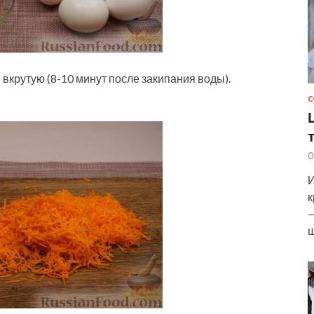
вкрутую (8-10 минут после закипания воды).
С
0
И
к
—
ш