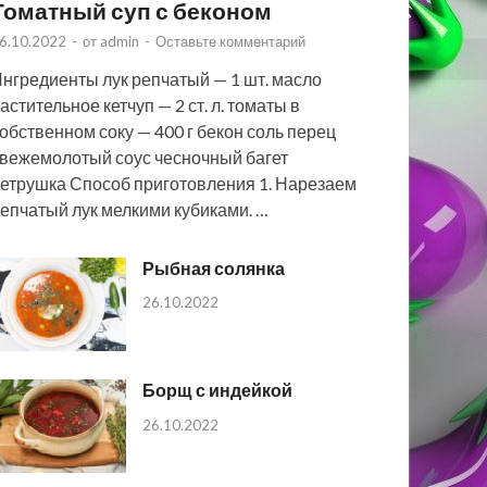
Томатный суп с беконом
6.10.2022
-
от
admin
-
Оставьте комментарий
нгредиенты лук репчатый — 1 шт. масло
астительное кетчуп — 2 ст. л. томаты в
обственном соку — 400 г бекон соль перец
вежемолотый соус чесночный багет
етрушка Способ приготовления 1. Нарезаем
епчатый лук мелкими кубиками. …
Рыбная солянка
26.10.2022
Борщ с индейкой
26.10.2022