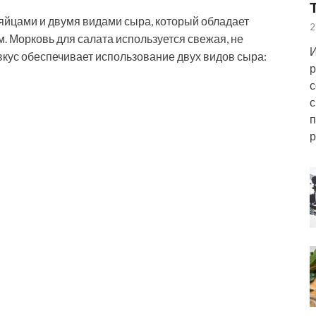
 яйцами и двумя видами сыра, который обладает
2
 Морковь для салата используется свежая, не
И
 вкус обеспечивает использование двух видов сыра:
р
с
с
п
р