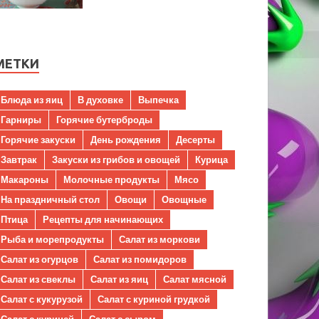
МЕТКИ
Блюда из яиц
В духовке
Выпечка
Гарниры
Горячие бутерброды
Горячие закуски
День рождения
Десерты
Завтрак
Закуски из грибов и овощей
Курица
Макароны
Молочные продукты
Мясо
На праздничный стол
Овощи
Овощные
Птица
Рецепты для начинающих
Рыба и морепродукты
Салат из моркови
Салат из огурцов
Салат из помидоров
Салат из свеклы
Салат из яиц
Салат мясной
Салат с кукурузой
Салат с куриной грудкой
Салат с курицей
Салат с сыром