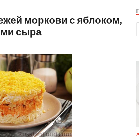
ежей моркови с яблоком,
ами сыра
Д