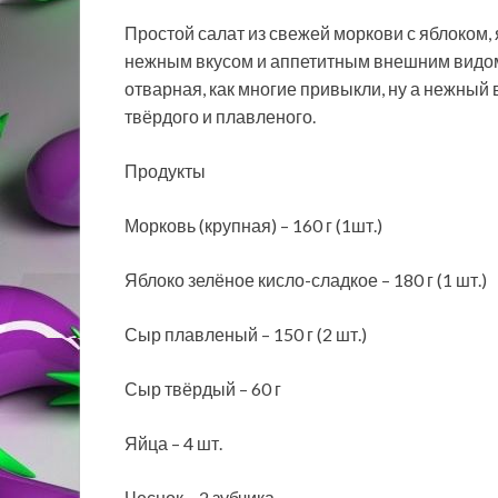
Простой салат из свежей моркови с яблоком,
нежным вкусом и аппетитным внешним видом.
отварная, как многие привыкли, ну а нежный
твёрдого и плавленого.
Продукты
Морковь (крупная) – 160 г (1шт.)
Яблоко зелёное кисло-сладкое – 180 г (1 шт.)
Сыр плавленый – 150 г (2 шт.)
Сыр твёрдый – 60 г
Яйца – 4 шт.
Чеснок – 2 зубчика