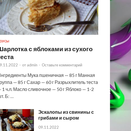
ОУСЫ
Шарлотка с яблоками из сухого
теста
9.11.2022
-
от
admin
-
Оставьте комментарий
нгредиенты Мука пшеничная — 85 г Манная
руппа — 85 г Сахар — 60 г Разрыхлитель теста
 1 ч.л. Масло сливочное — 50 г Яблоко — 1-2
т. Б: …
Эскалопы из свинины с
грибами и сыром
09.11.2022