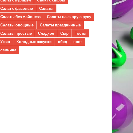
Салат с фасолью
Салаты
Салаты без майонеза
Салаты на скорую руку
Салаты овощные
Салаты праздничные
Салаты простые
Сладкое
Сыр
Тосты
Ужин
Холодные закуски
обед
пост
свинина