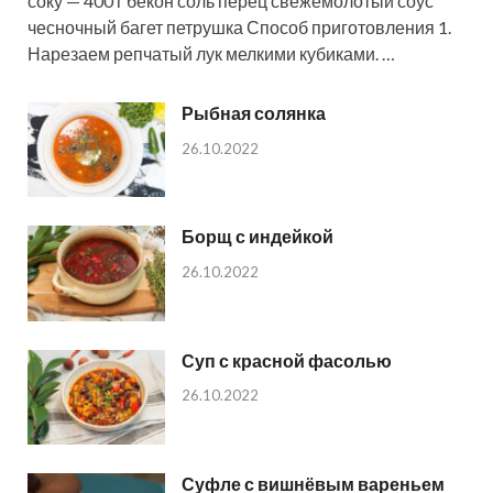
соку — 400 г бекон соль перец свежемолотый соус
чесночный багет петрушка Способ приготовления 1.
Нарезаем репчатый лук мелкими кубиками. …
Рыбная солянка
26.10.2022
Борщ с индейкой
26.10.2022
Суп с красной фасолью
26.10.2022
Суфле с вишнёвым вареньем