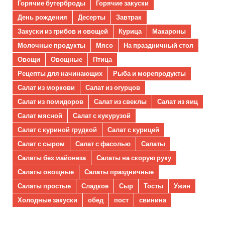
Горячие бутерброды
Горячие закуски
День рождения
Десерты
Завтрак
Закуски из грибов и овощей
Курица
Макароны
Молочные продукты
Мясо
На праздничный стол
Овощи
Овощные
Птица
Рецепты для начинающих
Рыба и морепродукты
Салат из моркови
Салат из огурцов
Салат из помидоров
Салат из свеклы
Салат из яиц
Салат мясной
Салат с кукурузой
Салат с куриной грудкой
Салат с курицей
Салат с сыром
Салат с фасолью
Салаты
Салаты без майонеза
Салаты на скорую руку
Салаты овощные
Салаты праздничные
Салаты простые
Сладкое
Сыр
Тосты
Ужин
Холодные закуски
обед
пост
свинина