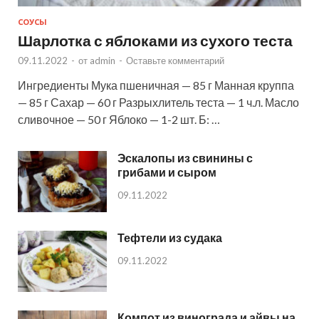
СОУСЫ
Шарлотка с яблоками из сухого теста
09.11.2022
-
от
admin
-
Оставьте комментарий
Ингредиенты Мука пшеничная — 85 г Манная круппа
— 85 г Сахар — 60 г Разрыхлитель теста — 1 ч.л. Масло
сливочное — 50 г Яблоко — 1-2 шт. Б: …
Эскалопы из свинины с
грибами и сыром
09.11.2022
Тефтели из судака
09.11.2022
Компот из винограда и айвы на