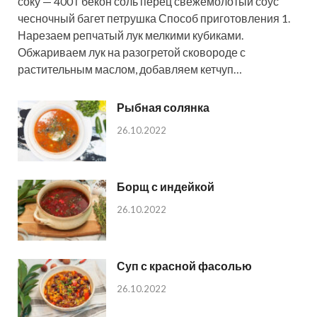
соку — 400 г бекон соль перец свежемолотый соус
чесночный багет петрушка Способ приготовления 1.
Нарезаем репчатый лук мелкими кубиками.
Обжариваем лук на разогретой сковороде с
растительным маслом, добавляем кетчуп…
Рыбная солянка
26.10.2022
Борщ с индейкой
26.10.2022
Суп с красной фасолью
26.10.2022