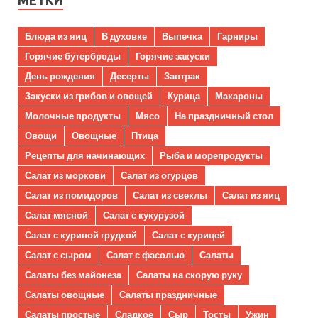
Блюда из яиц
В духовке
Выпечка
Гарниры
Горячие бутерброды
Горячие закуски
День рождения
Десерты
Завтрак
Закуски из грибов и овощей
Курица
Макароны
Молочные продукты
Мясо
На праздничный стол
Овощи
Овощные
Птица
Рецепты для начинающих
Рыба и морепродукты
Салат из моркови
Салат из огурцов
Салат из помидоров
Салат из свеклы
Салат из яиц
Салат мясной
Салат с кукурузой
Салат с куриной грудкой
Салат с курицей
Салат с сыром
Салат с фасолью
Салаты
Салаты без майонеза
Салаты на скорую руку
Салаты овощные
Салаты праздничные
Салаты простые
Сладкое
Сыр
Тосты
Ужин