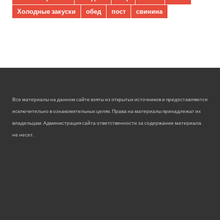
Холодные закуски
обед
пост
свинина
Все материалы на данном сайте взяты из открытых источников и предоставляются
исключительно в ознакомительных целях. Права на материалы принадлежат их
владельцам. Администрация сайта ответственности за содержание материала
не несет.