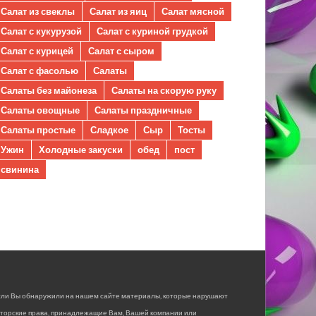
Салат из свеклы
Салат из яиц
Салат мясной
Салат с кукурузой
Салат с куриной грудкой
Салат с курицей
Салат с сыром
Салат с фасолью
Салаты
Салаты без майонеза
Салаты на скорую руку
Салаты овощные
Салаты праздничные
Салаты простые
Сладкое
Сыр
Тосты
Ужин
Холодные закуски
обед
пост
свинина
сли Вы обнаружили на нашем сайте материалы, которые нарушают
вторские права, принадлежащие Вам, Вашей компании или