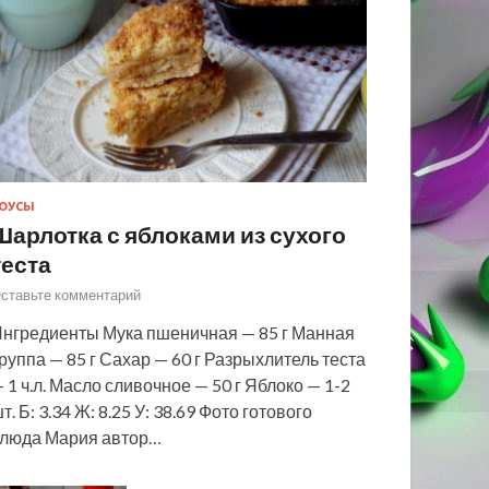
ОУСЫ
Шарлотка с яблоками из сухого
теста
ставьте комментарий
нгредиенты Мука пшеничная — 85 г Манная
руппа — 85 г Сахар — 60 г Разрыхлитель теста
 1 ч.л. Масло сливочное — 50 г Яблоко — 1-2
т. Б: 3.34 Ж: 8.25 У: 38.69 Фото готового
люда Мария автор…