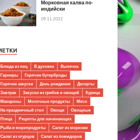
Морковная халва по-
индийски
09.11.2022
МЕТКИ
Блюда из яиц
В духовке
Выпечка
Гарниры
Горячие бутерброды
Горячие закуски
День рождения
Десерты
Завтрак
Закуски из грибов и овощей
Курица
Макароны
Молочные продукты
Мясо
На праздничный стол
Овощи
Овощные
Птица
Рецепты для начинающих
Рыба и морепродукты
Салат из моркови
Салат из огурцов
Салат из помидоров