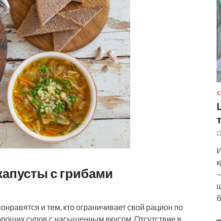
С
О
И
к
капусты с грибами
—
ш
б
онравятся и тем, кто ограничивает свой рацион по
ороших супов с насыщенным вкусом. Отсутствие в