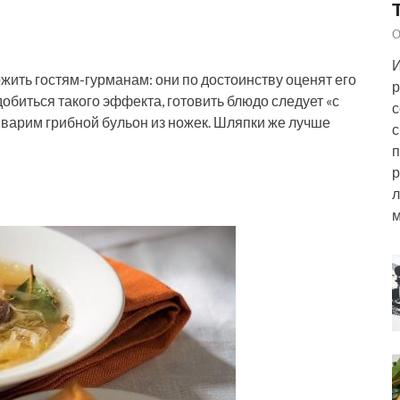
О
И
ить гостям-гурманам: они по достоинству оценят его
р
обиться такого эффекта, готовить блюдо следует «с
с
е варим грибной бульон из ножек. Шляпки же лучше
с
п
р
л
м