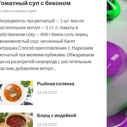
Томатный суп с беконом
ставьте комментарий
нгредиенты лук репчатый — 1 шт. масло
астительное кетчуп — 2 ст. л. томаты в
обственном соку — 400 г бекон соль перец
вежемолотый соус чесночный багет
етрушка Способ приготовления 1. Нарезаем
епчатый лук мелкими кубиками. Обжариваем
ук на разогретой сковороде с растительным
аслом, добавляем кетчуп…
Рыбная солянка
26.10.2022
Борщ с индейкой
26.10.2022