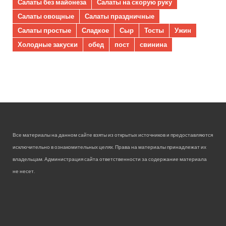
Салаты без майонеза
Салаты на скорую руку
Салаты овощные
Салаты праздничные
Салаты простые
Сладкое
Сыр
Тосты
Ужин
Холодные закуски
обед
пост
свинина
Все материалы на данном сайте взяты из открытых источников и предоставляются
исключительно в ознакомительных целях. Права на материалы принадлежат их
владельцам. Администрация сайта ответственности за содержание материала
не несет.