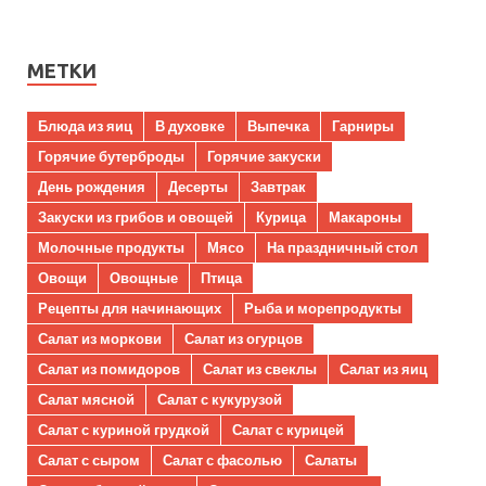
МЕТКИ
Блюда из яиц
В духовке
Выпечка
Гарниры
Горячие бутерброды
Горячие закуски
День рождения
Десерты
Завтрак
Закуски из грибов и овощей
Курица
Макароны
Молочные продукты
Мясо
На праздничный стол
Овощи
Овощные
Птица
Рецепты для начинающих
Рыба и морепродукты
Салат из моркови
Салат из огурцов
Салат из помидоров
Салат из свеклы
Салат из яиц
Салат мясной
Салат с кукурузой
Салат с куриной грудкой
Салат с курицей
Салат с сыром
Салат с фасолью
Салаты