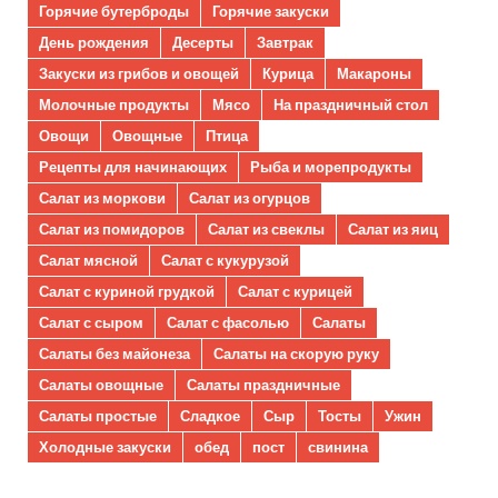
Горячие бутерброды
Горячие закуски
День рождения
Десерты
Завтрак
Закуски из грибов и овощей
Курица
Макароны
Молочные продукты
Мясо
На праздничный стол
Овощи
Овощные
Птица
Рецепты для начинающих
Рыба и морепродукты
Салат из моркови
Салат из огурцов
Салат из помидоров
Салат из свеклы
Салат из яиц
Салат мясной
Салат с кукурузой
Салат с куриной грудкой
Салат с курицей
Салат с сыром
Салат с фасолью
Салаты
Салаты без майонеза
Салаты на скорую руку
Салаты овощные
Салаты праздничные
Салаты простые
Сладкое
Сыр
Тосты
Ужин
Холодные закуски
обед
пост
свинина