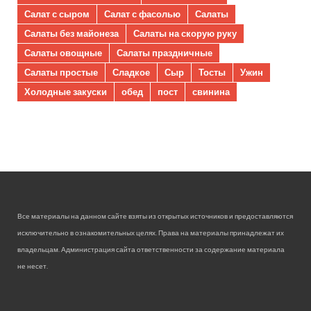
Салат с сыром
Салат с фасолью
Салаты
Салаты без майонеза
Салаты на скорую руку
Салаты овощные
Салаты праздничные
Салаты простые
Сладкое
Сыр
Тосты
Ужин
Холодные закуски
обед
пост
свинина
Все материалы на данном сайте взяты из открытых источников и предоставляются
исключительно в ознакомительных целях. Права на материалы принадлежат их
владельцам. Администрация сайта ответственности за содержание материала
не несет.