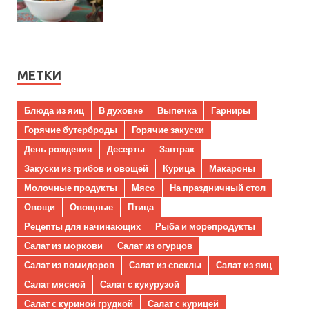
МЕТКИ
Блюда из яиц
В духовке
Выпечка
Гарниры
Горячие бутерброды
Горячие закуски
День рождения
Десерты
Завтрак
Закуски из грибов и овощей
Курица
Макароны
Молочные продукты
Мясо
На праздничный стол
Овощи
Овощные
Птица
Рецепты для начинающих
Рыба и морепродукты
Салат из моркови
Салат из огурцов
Салат из помидоров
Салат из свеклы
Салат из яиц
Салат мясной
Салат с кукурузой
Салат с куриной грудкой
Салат с курицей