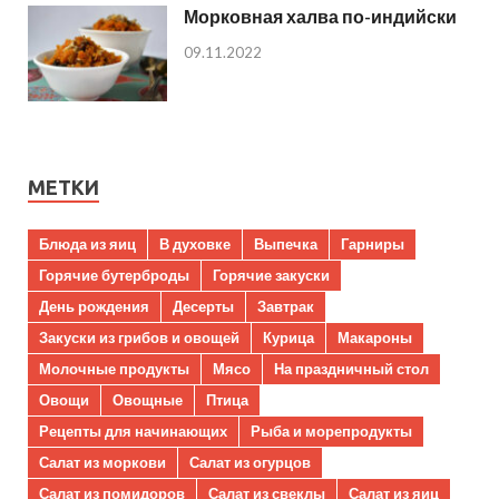
Морковная халва по-индийски
09.11.2022
МЕТКИ
Блюда из яиц
В духовке
Выпечка
Гарниры
Горячие бутерброды
Горячие закуски
День рождения
Десерты
Завтрак
Закуски из грибов и овощей
Курица
Макароны
Молочные продукты
Мясо
На праздничный стол
Овощи
Овощные
Птица
Рецепты для начинающих
Рыба и морепродукты
Салат из моркови
Салат из огурцов
Салат из помидоров
Салат из свеклы
Салат из яиц