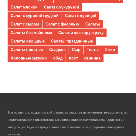
Салат мясной
Салат с кукурузой
Салат с куриной грудкой
Салат с курицей
Салат с сыром
Салат с фасолью
Салаты
Салаты без майонеза
Салаты на скорую руку
Салаты овощные
Салаты праздничные
Салаты простые
Сладкое
Сыр
Тосты
Ужин
Холодные закуски
обед
пост
свинина
Все материалы на данном сайте взяты из открытых источников и предоставляются
исключительно в ознакомительных целях. Права на материалы принадлежат их
владельцам. Администрация сайта ответственности за содержание материала
не несет.