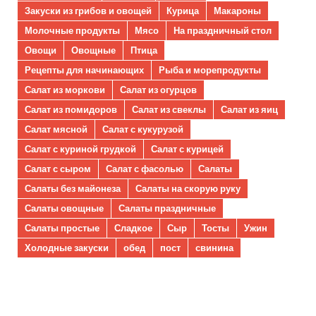
Закуски из грибов и овощей
Курица
Макароны
Молочные продукты
Мясо
На праздничный стол
Овощи
Овощные
Птица
Рецепты для начинающих
Рыба и морепродукты
Салат из моркови
Салат из огурцов
Салат из помидоров
Салат из свеклы
Салат из яиц
Салат мясной
Салат с кукурузой
Салат с куриной грудкой
Салат с курицей
Салат с сыром
Салат с фасолью
Салаты
Салаты без майонеза
Салаты на скорую руку
Салаты овощные
Салаты праздничные
Салаты простые
Сладкое
Сыр
Тосты
Ужин
Холодные закуски
обед
пост
свинина