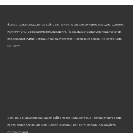
Все материалы на данном сайте взяты из открытых источников и предоставляются
исключительно в ознакомительных целях. Права на материалы принадлежат их
владельцам. Администрация сайта ответственности за содержание материала
не несет.
Если Вы обнаружили на нашем сайте материалы, которые нарушают авторские
права, принадлежащие Вам, Вашей компании или организации, пожалуйста,
сообщите нам.