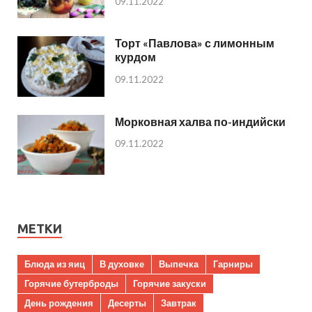
09.11.2022
Торт «Павлова» с лимонным
курдом
09.11.2022
Морковная халва по-индийски
09.11.2022
МЕТКИ
Блюда из яиц
В духовке
Выпечка
Гарниры
Горячие бутерброды
Горячие закуски
День рождения
Десерты
Завтрак