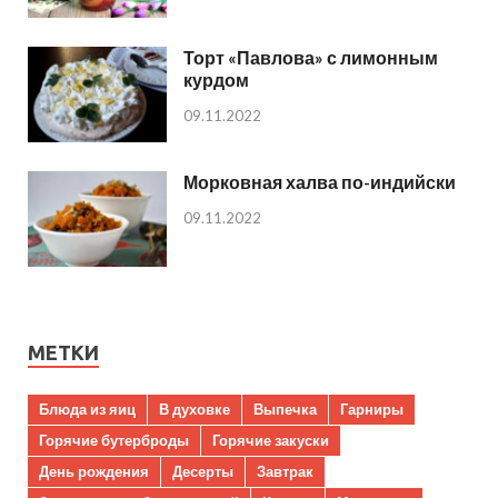
Торт «Павлова» с лимонным
курдом
09.11.2022
Морковная халва по-индийски
09.11.2022
МЕТКИ
Блюда из яиц
В духовке
Выпечка
Гарниры
Горячие бутерброды
Горячие закуски
День рождения
Десерты
Завтрак