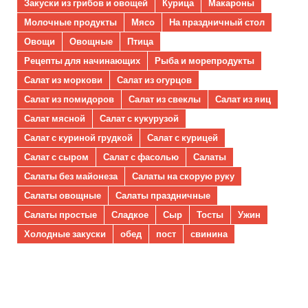
Закуски из грибов и овощей
Курица
Макароны
Молочные продукты
Мясо
На праздничный стол
Овощи
Овощные
Птица
Рецепты для начинающих
Рыба и морепродукты
Салат из моркови
Салат из огурцов
Салат из помидоров
Салат из свеклы
Салат из яиц
Салат мясной
Салат с кукурузой
Салат с куриной грудкой
Салат с курицей
Салат с сыром
Салат с фасолью
Салаты
Салаты без майонеза
Салаты на скорую руку
Салаты овощные
Салаты праздничные
Салаты простые
Сладкое
Сыр
Тосты
Ужин
Холодные закуски
обед
пост
свинина