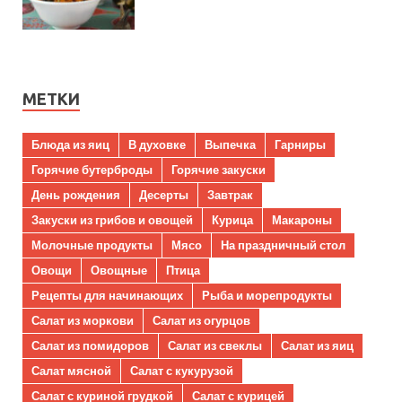
МЕТКИ
Блюда из яиц
В духовке
Выпечка
Гарниры
Горячие бутерброды
Горячие закуски
День рождения
Десерты
Завтрак
Закуски из грибов и овощей
Курица
Макароны
Молочные продукты
Мясо
На праздничный стол
Овощи
Овощные
Птица
Рецепты для начинающих
Рыба и морепродукты
Салат из моркови
Салат из огурцов
Салат из помидоров
Салат из свеклы
Салат из яиц
Салат мясной
Салат с кукурузой
Салат с куриной грудкой
Салат с курицей