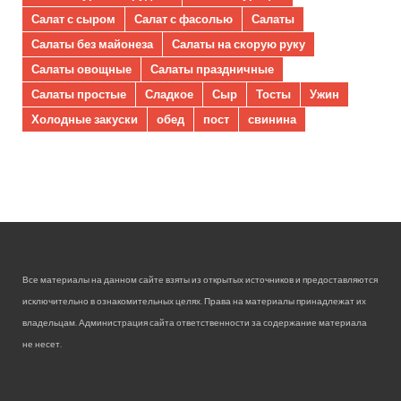
Салат с сыром
Салат с фасолью
Салаты
Салаты без майонеза
Салаты на скорую руку
Салаты овощные
Салаты праздничные
Салаты простые
Сладкое
Сыр
Тосты
Ужин
Холодные закуски
обед
пост
свинина
Все материалы на данном сайте взяты из открытых источников и предоставляются
исключительно в ознакомительных целях. Права на материалы принадлежат их
владельцам. Администрация сайта ответственности за содержание материала
не несет.