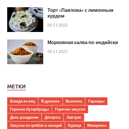
Торт «Павлова» с лимонным
курдом
09.11.2022
Морковная халва по-индийски
09.11.2022
МЕТКИ
Блюда из яиц
В духовке
Выпечка
Гарниры
Горячие бутерброды
Горячие закуски
День рождения
Десерты
Завтрак
Закуски из грибов и овощей
Курица
Макароны