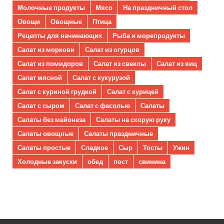
Молочные продукты
Мясо
На праздничный стол
Овощи
Овощные
Птица
Рецепты для начинающих
Рыба и морепродукты
Салат из моркови
Салат из огурцов
Салат из помидоров
Салат из свеклы
Салат из яиц
Салат мясной
Салат с кукурузой
Салат с куриной грудкой
Салат с курицей
Салат с сыром
Салат с фасолью
Салаты
Салаты без майонеза
Салаты на скорую руку
Салаты овощные
Салаты праздничные
Салаты простые
Сладкое
Сыр
Тосты
Ужин
Холодные закуски
обед
пост
свинина