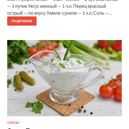
— 1 пучок Уксус винный — 1 ч.л. Перец красный
острый — по вкусу Хмели-сунели — 1 ч.л. Соль —…
ПОДРОБНЕЕ
СОУСЫ