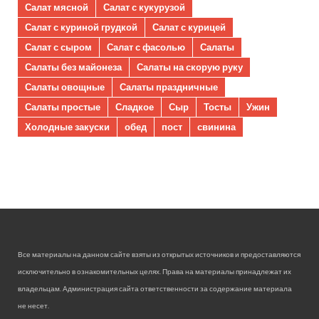
Салат мясной
Салат с кукурузой
Салат с куриной грудкой
Салат с курицей
Салат с сыром
Салат с фасолью
Салаты
Салаты без майонеза
Салаты на скорую руку
Салаты овощные
Салаты праздничные
Салаты простые
Сладкое
Сыр
Тосты
Ужин
Холодные закуски
обед
пост
свинина
Все материалы на данном сайте взяты из открытых источников и предоставляются
исключительно в ознакомительных целях. Права на материалы принадлежат их
владельцам. Администрация сайта ответственности за содержание материала
не несет.