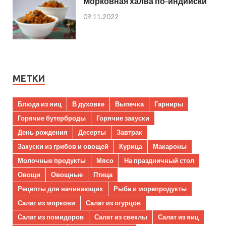
Морковная халва по-индийски
09.11.2022
МЕТКИ
Блюда из яиц
В духовке
Выпечка
Гарниры
Горячие бутерброды
Горячие закуски
День рождения
Десерты
Завтрак
Закуски из грибов и овощей
Курица
Макароны
Молочные продукты
Мясо
На праздничный стол
Овощи
Овощные
Птица
Рецепты для начинающих
Рыба и морепродукты
Салат из моркови
Салат из огурцов
Салат из помидоров
Салат из свеклы
Салат из яиц