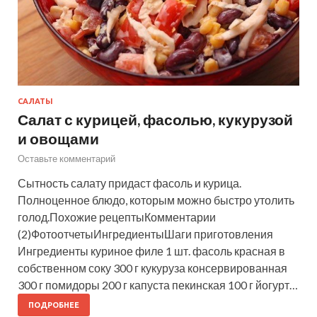
САЛАТЫ
Салат с курицей, фасолью, кукурузой
и овощами
Оставьте комментарий
Сытность салату придаст фасоль и курица.
Полноценное блюдо, которым можно быстро утолить
голод.Похожие рецептыКомментарии
(2)ФотоотчетыИнгредиентыШаги приготовления
Ингредиенты куриное филе 1 шт. фасоль красная в
собственном соку 300 г кукуруза консервированная
300 г помидоры 200 г капуста пекинская 100 г йогурт…
ПОДРОБНЕЕ