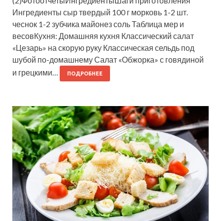
(2)ФотоотчетыИнгредиентыШаги приготовления
Ингредиенты сыр твердый 100 г морковь 1-2 шт.
чеснок 1-2 зубчика майонез соль Таблица мер и
весовКухня: Домашняя кухня Классический салат
«Цезарь» на скорую руку Классическая сельдь под
шубой по-домашнему Салат «Обжорка» с говядиной
и грецкими…
ПОДРОБНЕЕ