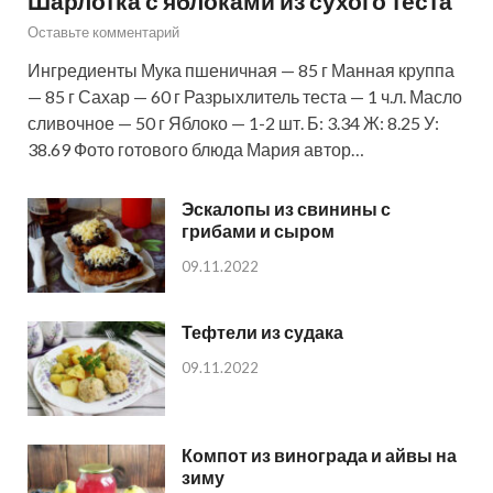
Шарлотка с яблоками из сухого теста
Оставьте комментарий
Ингредиенты Мука пшеничная — 85 г Манная круппа
— 85 г Сахар — 60 г Разрыхлитель теста — 1 ч.л. Масло
сливочное — 50 г Яблоко — 1-2 шт. Б: 3.34 Ж: 8.25 У:
38.69 Фото готового блюда Мария автор…
Эскалопы из свинины с
грибами и сыром
09.11.2022
Тефтели из судака
09.11.2022
Компот из винограда и айвы на
зиму