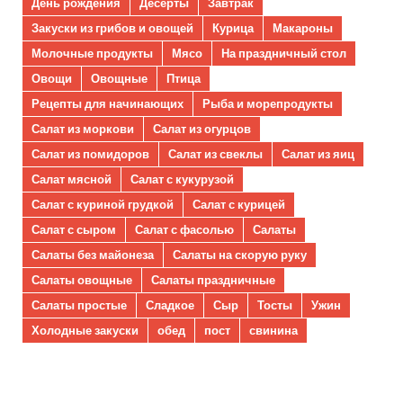
День рождения
Десерты
Завтрак
Закуски из грибов и овощей
Курица
Макароны
Молочные продукты
Мясо
На праздничный стол
Овощи
Овощные
Птица
Рецепты для начинающих
Рыба и морепродукты
Салат из моркови
Салат из огурцов
Салат из помидоров
Салат из свеклы
Салат из яиц
Салат мясной
Салат с кукурузой
Салат с куриной грудкой
Салат с курицей
Салат с сыром
Салат с фасолью
Салаты
Салаты без майонеза
Салаты на скорую руку
Салаты овощные
Салаты праздничные
Салаты простые
Сладкое
Сыр
Тосты
Ужин
Холодные закуски
обед
пост
свинина