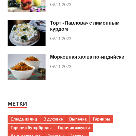
09.11.2022
Торт «Павлова» с лимонным
курдом
09.11.2022
Морковная халва по-индийски
09.11.2022
МЕТКИ
Блюда из яиц
В духовке
Выпечка
Гарниры
Горячие бутерброды
Горячие закуски
День рождения
Десерты
Завтрак