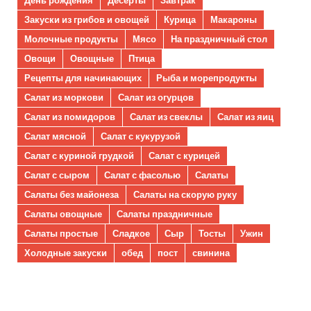
Закуски из грибов и овощей
Курица
Макароны
Молочные продукты
Мясо
На праздничный стол
Овощи
Овощные
Птица
Рецепты для начинающих
Рыба и морепродукты
Салат из моркови
Салат из огурцов
Салат из помидоров
Салат из свеклы
Салат из яиц
Салат мясной
Салат с кукурузой
Салат с куриной грудкой
Салат с курицей
Салат с сыром
Салат с фасолью
Салаты
Салаты без майонеза
Салаты на скорую руку
Салаты овощные
Салаты праздничные
Салаты простые
Сладкое
Сыр
Тосты
Ужин
Холодные закуски
обед
пост
свинина