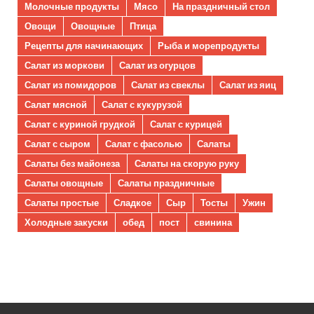
Молочные продукты
Мясо
На праздничный стол
Овощи
Овощные
Птица
Рецепты для начинающих
Рыба и морепродукты
Салат из моркови
Салат из огурцов
Салат из помидоров
Салат из свеклы
Салат из яиц
Салат мясной
Салат с кукурузой
Салат с куриной грудкой
Салат с курицей
Салат с сыром
Салат с фасолью
Салаты
Салаты без майонеза
Салаты на скорую руку
Салаты овощные
Салаты праздничные
Салаты простые
Сладкое
Сыр
Тосты
Ужин
Холодные закуски
обед
пост
свинина