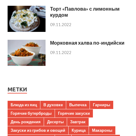
Торт «Павлова» с лимонным
курдом
09.11.2022
Морковная халва по-индийски
09.11.2022
МЕТКИ
Блюда из яиц
В духовке
Выпечка
Гарниры
Горячие бутерброды
Горячие закуски
День рождения
Десерты
Завтрак
Закуски из грибов и овощей
Курица
Макароны