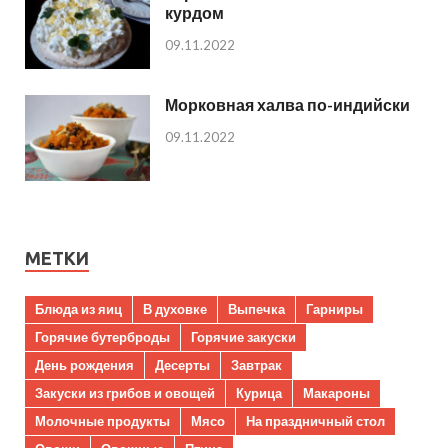
курдом
09.11.2022
Морковная халва по-индийски
09.11.2022
МЕТКИ
Блюда из яиц
В духовке
Выпечка
Гарниры
Горячие бутерброды
Горячие закуски
День рождения
Десерты
Завтрак
Закуски из грибов и овощей
Курица
Макароны
Молочные продукты
Мясо
На праздничный стол