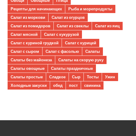
Овощи
Овощные
Птица
Рецепты для начинающих
Рыба и морепродукты
Салат из моркови
Салат из огурцов
Салат из помидоров
Салат из свеклы
Салат из яиц
Салат мясной
Салат с кукурузой
Салат с куриной грудкой
Салат с курицей
Салат с сыром
Салат с фасолью
Салаты
Салаты без майонеза
Салаты на скорую руку
Салаты овощные
Салаты праздничные
Салаты простые
Сладкое
Сыр
Тосты
Ужин
Холодные закуски
обед
пост
свинина