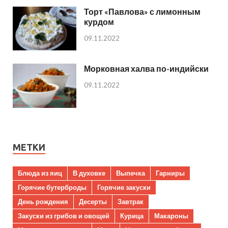
Торт «Павлова» с лимонным
курдом
09.11.2022
Морковная халва по-индийски
09.11.2022
МЕТКИ
Блюда из яиц
В духовке
Выпечка
Гарниры
Горячие бутерброды
Горячие закуски
День рождения
Десерты
Завтрак
Закуски из грибов и овощей
Курица
Макароны