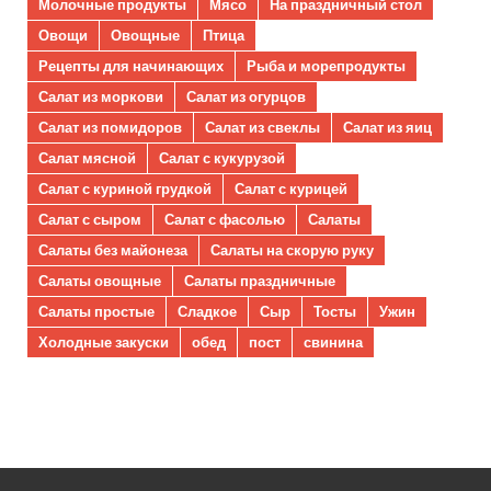
Молочные продукты
Мясо
На праздничный стол
Овощи
Овощные
Птица
Рецепты для начинающих
Рыба и морепродукты
Салат из моркови
Салат из огурцов
Салат из помидоров
Салат из свеклы
Салат из яиц
Салат мясной
Салат с кукурузой
Салат с куриной грудкой
Салат с курицей
Салат с сыром
Салат с фасолью
Салаты
Салаты без майонеза
Салаты на скорую руку
Салаты овощные
Салаты праздничные
Салаты простые
Сладкое
Сыр
Тосты
Ужин
Холодные закуски
обед
пост
свинина