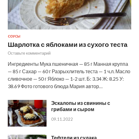
СОУСЫ
Шарлотка с яблоками из сухого теста
Оставьте комментарий
Ингредиенты Мука пшеничная — 85 г Манная круппа
— 85 г Сахар — 60 г Разрыхлитель теста — 1 ч.л. Масло
сливочное — 50 г Яблоко — 1-2 шт. Б: 3.34 Ж: 8.25 У:
38.69 Фото готового блюда Мария автор…
Эскалопы из свинины с
грибами и сыром
09.11.2022
Тефтели из судака