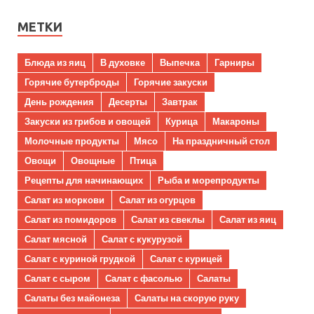
МЕТКИ
Блюда из яиц
В духовке
Выпечка
Гарниры
Горячие бутерброды
Горячие закуски
День рождения
Десерты
Завтрак
Закуски из грибов и овощей
Курица
Макароны
Молочные продукты
Мясо
На праздничный стол
Овощи
Овощные
Птица
Рецепты для начинающих
Рыба и морепродукты
Салат из моркови
Салат из огурцов
Салат из помидоров
Салат из свеклы
Салат из яиц
Салат мясной
Салат с кукурузой
Салат с куриной грудкой
Салат с курицей
Салат с сыром
Салат с фасолью
Салаты
Салаты без майонеза
Салаты на скорую руку