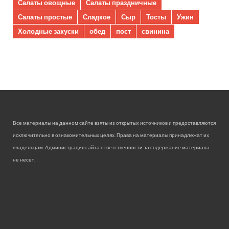
Салаты овощные
Салаты праздничные
Салаты простые
Сладкое
Сыр
Тосты
Ужин
Холодные закуски
обед
пост
свинина
Все материалы на данном сайте взяты из открытых источников и предоставляются
исключительно в ознакомительных целях. Права на материалы принадлежат их
владельцам. Администрация сайта ответственности за содержание материала
не несет.