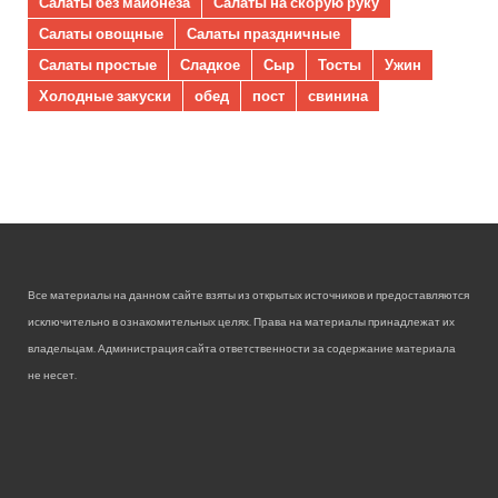
Салаты без майонеза
Салаты на скорую руку
Салаты овощные
Салаты праздничные
Салаты простые
Сладкое
Сыр
Тосты
Ужин
Холодные закуски
обед
пост
свинина
Все материалы на данном сайте взяты из открытых источников и предоставляются
исключительно в ознакомительных целях. Права на материалы принадлежат их
владельцам. Администрация сайта ответственности за содержание материала
не несет.