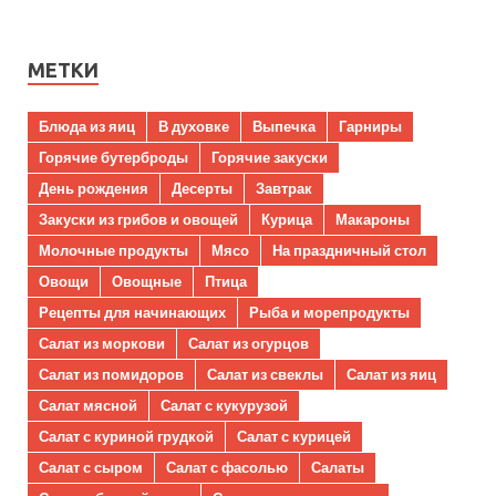
МЕТКИ
Блюда из яиц
В духовке
Выпечка
Гарниры
Горячие бутерброды
Горячие закуски
День рождения
Десерты
Завтрак
Закуски из грибов и овощей
Курица
Макароны
Молочные продукты
Мясо
На праздничный стол
Овощи
Овощные
Птица
Рецепты для начинающих
Рыба и морепродукты
Салат из моркови
Салат из огурцов
Салат из помидоров
Салат из свеклы
Салат из яиц
Салат мясной
Салат с кукурузой
Салат с куриной грудкой
Салат с курицей
Салат с сыром
Салат с фасолью
Салаты