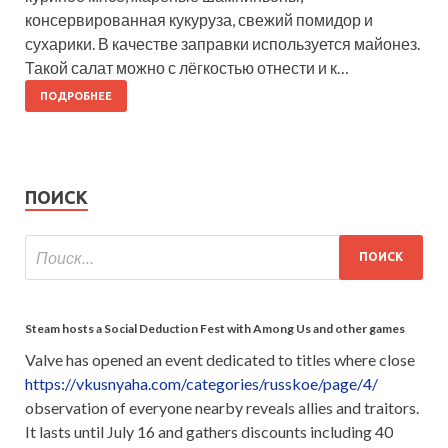
консервированная кукуруза, свежий помидор и
сухарики. В качестве заправки используется майонез.
Такой салат можно с лёгкостью отнести и к…
ПОДРОБНЕЕ
ПОИСК
Steam hosts a Social Deduction Fest with Among Us and other games
Valve has opened an event dedicated to titles where close
https://vkusnyaha.com/categories/russkoe/page/4/
observation of everyone nearby reveals allies and traitors.
It lasts until July 16 and gathers discounts including 40