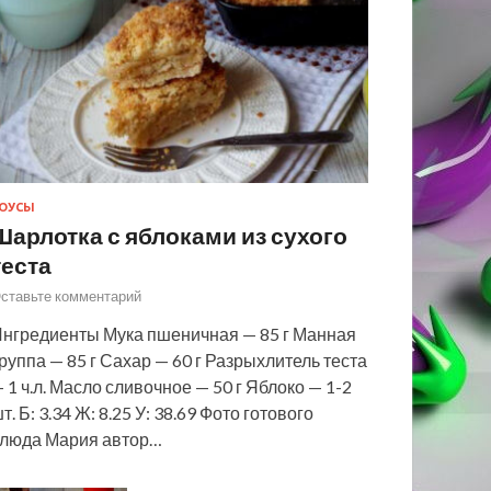
ОУСЫ
Шарлотка с яблоками из сухого
теста
ставьте комментарий
нгредиенты Мука пшеничная — 85 г Манная
руппа — 85 г Сахар — 60 г Разрыхлитель теста
 1 ч.л. Масло сливочное — 50 г Яблоко — 1-2
т. Б: 3.34 Ж: 8.25 У: 38.69 Фото готового
люда Мария автор…