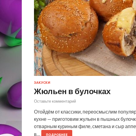
ЗАКУСКИ
Жюльен в булочках
Оставьте комментарий
Отойдём от классики, переосмыслим популяр
кухне — приготовим жульен в пышных булочк
отварным куриным филе, сметана и сыр аппе
в…
ПОДРОБНЕЕ