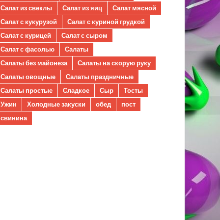
Салат из свеклы
Салат из яиц
Салат мясной
Салат с кукурузой
Салат с куриной грудкой
Салат с курицей
Салат с сыром
Салат с фасолью
Салаты
Салаты без майонеза
Салаты на скорую руку
Салаты овощные
Салаты праздничные
Салаты простые
Сладкое
Сыр
Тосты
Ужин
Холодные закуски
обед
пост
свинина