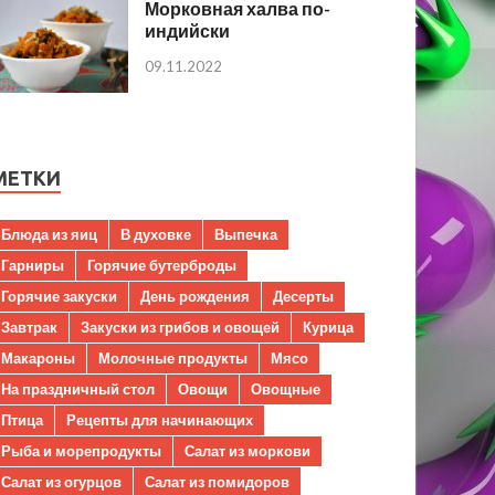
Морковная халва по-
индийски
09.11.2022
МЕТКИ
Блюда из яиц
В духовке
Выпечка
Гарниры
Горячие бутерброды
Горячие закуски
День рождения
Десерты
Завтрак
Закуски из грибов и овощей
Курица
Макароны
Молочные продукты
Мясо
На праздничный стол
Овощи
Овощные
Птица
Рецепты для начинающих
Рыба и морепродукты
Салат из моркови
Салат из огурцов
Салат из помидоров