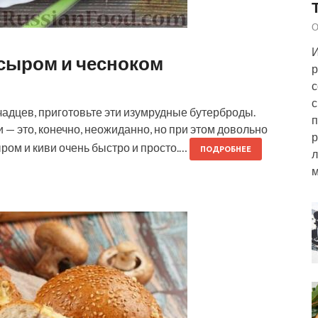
О
И
 сыром и чесноком
р
с
с
чадцев, приготовьте эти изумрудные бутерброды.
п
 — это, конечно, неожиданно, но при этом довольно
р
ром и киви очень быстро и просто.…
ПОДРОБНЕЕ
л
м