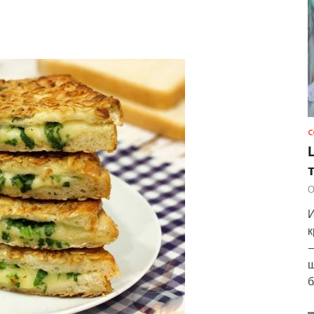
С
О
И
к
—
ш
б