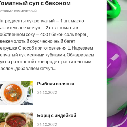
Томатный суп с беконом
ставьте комментарий
нгредиенты лук репчатый — 1 шт. масло
астительное кетчуп — 2 ст. л. томаты в
обственном соку — 400 г бекон соль перец
вежемолотый соус чесночный багет
етрушка Способ приготовления 1. Нарезаем
епчатый лук мелкими кубиками. Обжариваем
ук на разогретой сковороде с растительным
аслом, добавляем кетчуп…
Рыбная солянка
26.10.2022
Борщ с индейкой
26.10.2022