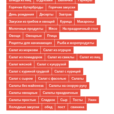
Горячие бутерброды
Горячие закуски
День рождения
Десерты
Завтрак
Закуски из грибов и овощей
Курица
Макароны
Молочные продукты
Мясо
На праздничный стол
Овощи
Овощные
Птица
Рецепты для начинающих
Рыба и морепродукты
Салат из моркови
Салат из огурцов
Салат из помидоров
Салат из свеклы
Салат из яиц
Салат мясной
Салат с кукурузой
Салат с куриной грудкой
Салат с курицей
Салат с сыром
Салат с фасолью
Салаты
Салаты без майонеза
Салаты на скорую руку
Салаты овощные
Салаты праздничные
Салаты простые
Сладкое
Сыр
Тосты
Ужин
Холодные закуски
обед
пост
свинина