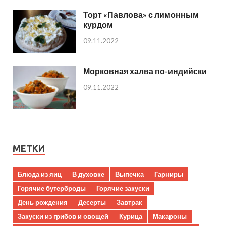
Торт «Павлова» с лимонным
курдом
09.11.2022
Морковная халва по-индийски
09.11.2022
МЕТКИ
Блюда из яиц
В духовке
Выпечка
Гарниры
Горячие бутерброды
Горячие закуски
День рождения
Десерты
Завтрак
Закуски из грибов и овощей
Курица
Макароны