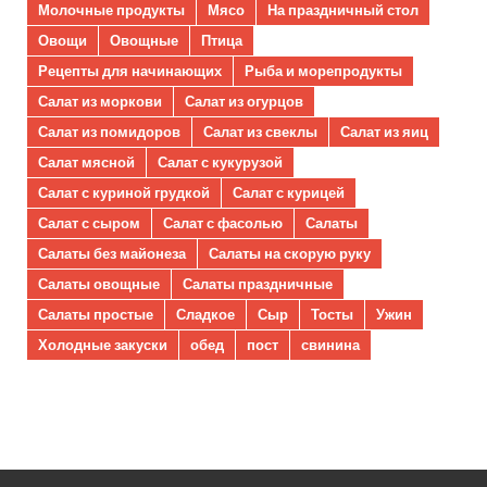
Молочные продукты
Мясо
На праздничный стол
Овощи
Овощные
Птица
Рецепты для начинающих
Рыба и морепродукты
Салат из моркови
Салат из огурцов
Салат из помидоров
Салат из свеклы
Салат из яиц
Салат мясной
Салат с кукурузой
Салат с куриной грудкой
Салат с курицей
Салат с сыром
Салат с фасолью
Салаты
Салаты без майонеза
Салаты на скорую руку
Салаты овощные
Салаты праздничные
Салаты простые
Сладкое
Сыр
Тосты
Ужин
Холодные закуски
обед
пост
свинина