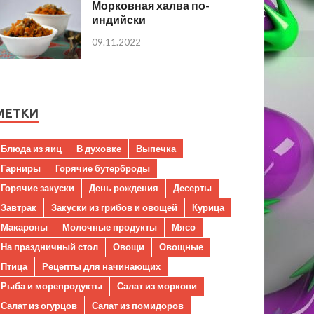
Морковная халва по-
индийски
09.11.2022
МЕТКИ
Блюда из яиц
В духовке
Выпечка
Гарниры
Горячие бутерброды
Горячие закуски
День рождения
Десерты
Завтрак
Закуски из грибов и овощей
Курица
Макароны
Молочные продукты
Мясо
На праздничный стол
Овощи
Овощные
Птица
Рецепты для начинающих
Рыба и морепродукты
Салат из моркови
Салат из огурцов
Салат из помидоров