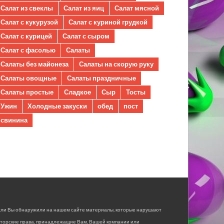
Салат из свеклы
Салат из яиц
Салат мясной
Салат с кукурузой
Салат с куриной грудкой
Салат с курицей
Салат с сыром
Салат с фасолью
Салаты
Салаты без майонеза
Салаты на скорую руку
Салаты овощные
Салаты праздничные
Салаты простые
Сладкое
Сыр
Тосты
Ужин
Холодные закуски
обед
пост
свинина
сли Вы обнаружили на нашем сайте материалы, которые нарушают
вторские права, принадлежащие Вам, Вашей компании или