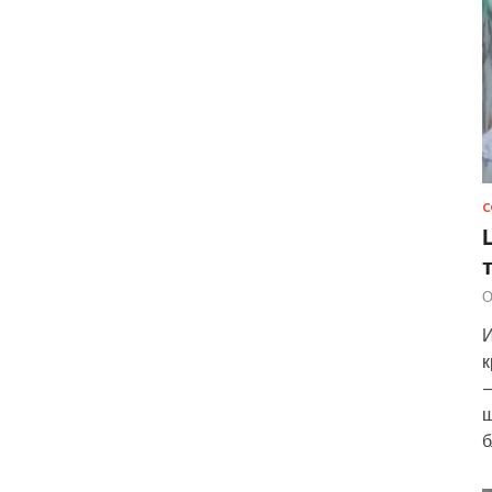
С
О
И
к
—
ш
б