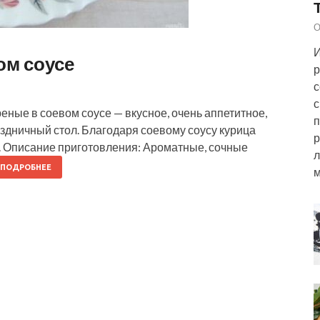
О
И
ом соусе
р
с
с
еные в соевом соусе — вкусное, очень аппетитное,
п
аздничный стол. Благодаря соевому соусу курица
р
у. Описание приготовления: Ароматные, сочные
л
ПОДРОБНЕЕ
м