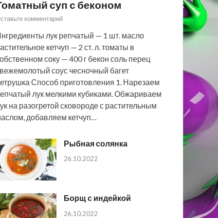
Томатный суп с беконом
ставьте комментарий
нгредиенты лук репчатый — 1 шт. масло
астительное кетчуп — 2 ст. л. томаты в
обственном соку — 400 г бекон соль перец
вежемолотый соус чесночный багет
етрушка Способ приготовления 1. Нарезаем
епчатый лук мелкими кубиками. Обжариваем
ук на разогретой сковороде с растительным
аслом, добавляем кетчуп…
Рыбная солянка
26.10.2022
Борщ с индейкой
26.10.2022