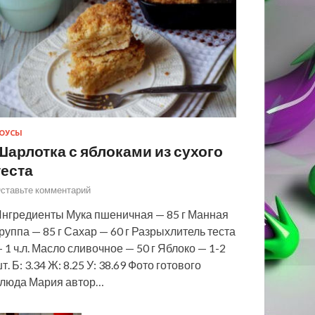
ОУСЫ
Шарлотка с яблоками из сухого
теста
ставьте комментарий
нгредиенты Мука пшеничная — 85 г Манная
руппа — 85 г Сахар — 60 г Разрыхлитель теста
 1 ч.л. Масло сливочное — 50 г Яблоко — 1-2
т. Б: 3.34 Ж: 8.25 У: 38.69 Фото готового
люда Мария автор…