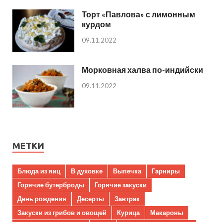
Торт «Павлова» с лимонным
курдом
09.11.2022
Морковная халва по-индийски
09.11.2022
МЕТКИ
Блюда из яиц
В духовке
Выпечка
Гарниры
Горячие бутерброды
Горячие закуски
День рождения
Десерты
Завтрак
Закуски из грибов и овощей
Курица
Макароны