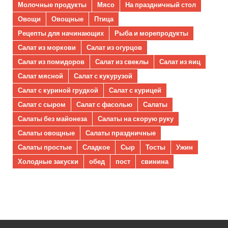
Молочные продукты
Мясо
На праздничный стол
Овощи
Овощные
Птица
Рецепты для начинающих
Рыба и морепродукты
Салат из моркови
Салат из огурцов
Салат из помидоров
Салат из свеклы
Салат из яиц
Салат мясной
Салат с кукурузой
Салат с куриной грудкой
Салат с курицей
Салат с сыром
Салат с фасолью
Салаты
Салаты без майонеза
Салаты на скорую руку
Салаты овощные
Салаты праздничные
Салаты простые
Сладкое
Сыр
Тосты
Ужин
Холодные закуски
обед
пост
свинина