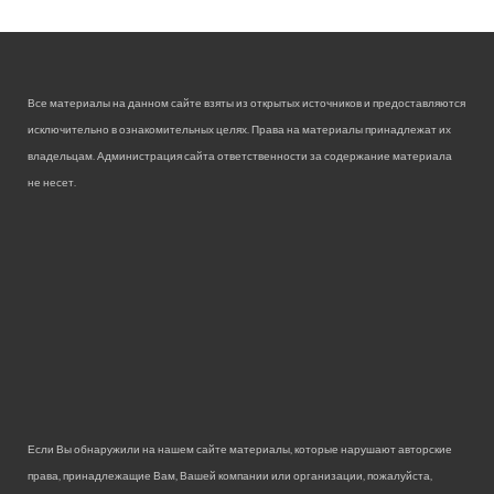
Все материалы на данном сайте взяты из открытых источников и предоставляются
исключительно в ознакомительных целях. Права на материалы принадлежат их
владельцам. Администрация сайта ответственности за содержание материала
не несет.
Если Вы обнаружили на нашем сайте материалы, которые нарушают авторские
права, принадлежащие Вам, Вашей компании или организации, пожалуйста,