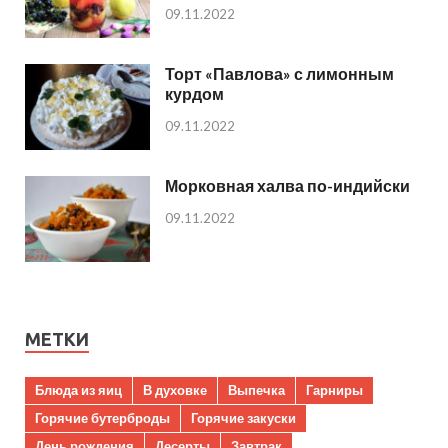
09.11.2022
Торт «Павлова» с лимонным
курдом
09.11.2022
Морковная халва по-индийски
09.11.2022
МЕТКИ
Блюда из яиц
В духовке
Выпечка
Гарниры
Горячие бутерброды
Горячие закуски
День рождения
Десерты
Завтрак