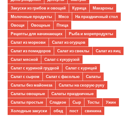
Закуски из грибов и овощей
Курица
Макароны
Молочные продукты
Мясо
На праздничный стол
Овощи
Овощные
Птица
Рецепты для начинающих
Рыба и морепродукты
Салат из моркови
Салат из огурцов
Салат из помидоров
Салат из свеклы
Салат из яиц
Салат мясной
Салат с кукурузой
Салат с куриной грудкой
Салат с курицей
Салат с сыром
Салат с фасолью
Салаты
Салаты без майонеза
Салаты на скорую руку
Салаты овощные
Салаты праздничные
Салаты простые
Сладкое
Сыр
Тосты
Ужин
Холодные закуски
обед
пост
свинина