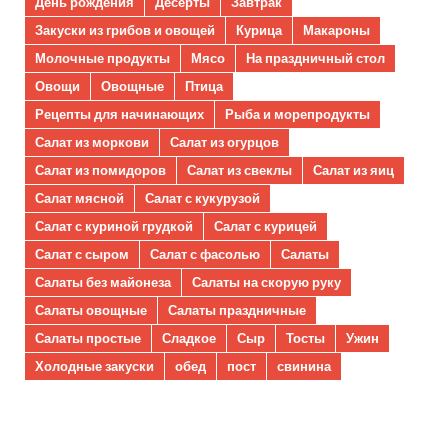
День рождения
Десерты
Завтрак
Закуски из грибов и овощей
Курица
Макароны
Молочные продукты
Мясо
На праздничный стол
Овощи
Овощные
Птица
Рецепты для начинающих
Рыба и морепродукты
Салат из моркови
Салат из огурцов
Салат из помидоров
Салат из свеклы
Салат из яиц
Салат мясной
Салат с кукурузой
Салат с куриной грудкой
Салат с курицей
Салат с сыром
Салат с фасолью
Салаты
Салаты без майонеза
Салаты на скорую руку
Салаты овощные
Салаты праздничные
Салаты простые
Сладкое
Сыр
Тосты
Ужин
Холодные закуски
обед
пост
свинина