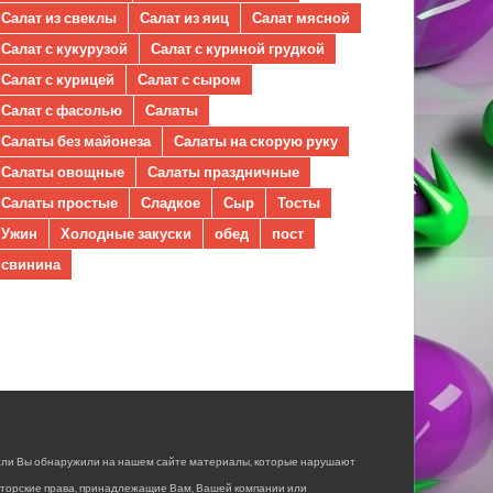
Салат из свеклы
Салат из яиц
Салат мясной
Салат с кукурузой
Салат с куриной грудкой
Салат с курицей
Салат с сыром
Салат с фасолью
Салаты
Салаты без майонеза
Салаты на скорую руку
Салаты овощные
Салаты праздничные
Салаты простые
Сладкое
Сыр
Тосты
Ужин
Холодные закуски
обед
пост
свинина
сли Вы обнаружили на нашем сайте материалы, которые нарушают
вторские права, принадлежащие Вам, Вашей компании или