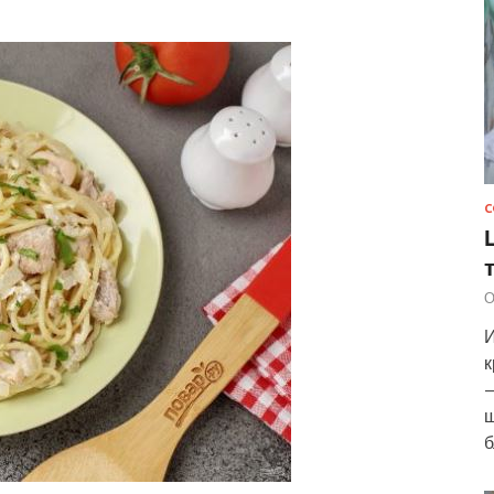
С
О
И
к
—
ш
б