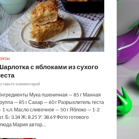
ОУСЫ
Шарлотка с яблоками из сухого
теста
ставьте комментарий
нгредиенты Мука пшеничная — 85 г Манная
руппа — 85 г Сахар — 60 г Разрыхлитель теста
 1 ч.л. Масло сливочное — 50 г Яблоко — 1-2
т. Б: 3.34 Ж: 8.25 У: 38.69 Фото готового
люда Мария автор…