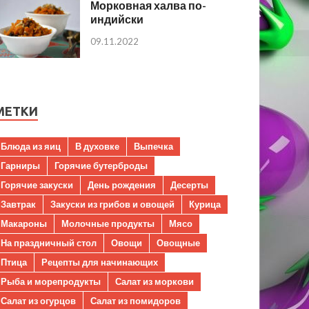
Морковная халва по-
индийски
09.11.2022
МЕТКИ
Блюда из яиц
В духовке
Выпечка
Гарниры
Горячие бутерброды
Горячие закуски
День рождения
Десерты
Завтрак
Закуски из грибов и овощей
Курица
Макароны
Молочные продукты
Мясо
На праздничный стол
Овощи
Овощные
Птица
Рецепты для начинающих
Рыба и морепродукты
Салат из моркови
Салат из огурцов
Салат из помидоров