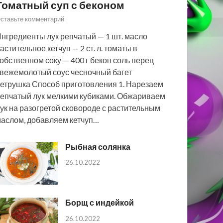
Томатный суп с беконом
ставьте комментарий
нгредиенты лук репчатый — 1 шт. масло
астительное кетчуп — 2 ст. л. томаты в
обственном соку — 400 г бекон соль перец
вежемолотый соус чесночный багет
етрушка Способ приготовления 1. Нарезаем
епчатый лук мелкими кубиками. Обжариваем
ук на разогретой сковороде с растительным
аслом, добавляем кетчуп…
Рыбная солянка
26.10.2022
Борщ с индейкой
26.10.2022