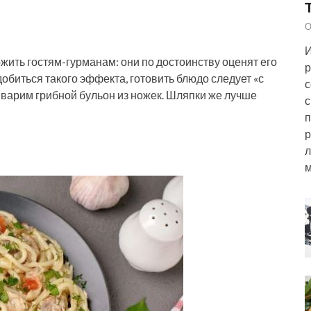
О
И
ить гостям-гурманам: они по достоинству оценят его
р
обиться такого эффекта, готовить блюдо следует «с
с
е варим грибной бульон из ножек. Шляпки же лучше
с
п
р
л
м