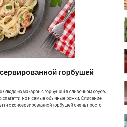
нсервированной горбушей
е блюдо из макарон с горбушей в сливочном соусе.
о спагетти, но и самые обычные рожки. Описание
етти с консервированной горбушей очень просто,