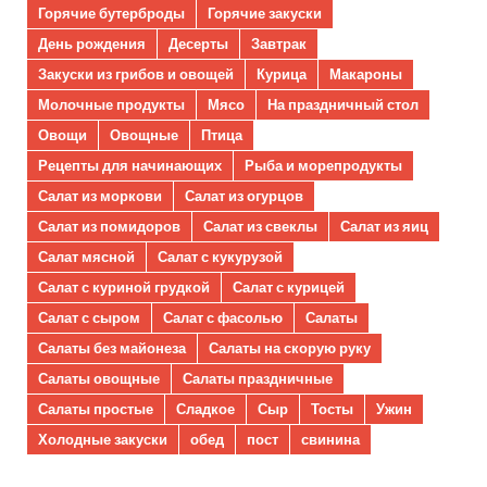
Горячие бутерброды
Горячие закуски
День рождения
Десерты
Завтрак
Закуски из грибов и овощей
Курица
Макароны
Молочные продукты
Мясо
На праздничный стол
Овощи
Овощные
Птица
Рецепты для начинающих
Рыба и морепродукты
Салат из моркови
Салат из огурцов
Салат из помидоров
Салат из свеклы
Салат из яиц
Салат мясной
Салат с кукурузой
Салат с куриной грудкой
Салат с курицей
Салат с сыром
Салат с фасолью
Салаты
Салаты без майонеза
Салаты на скорую руку
Салаты овощные
Салаты праздничные
Салаты простые
Сладкое
Сыр
Тосты
Ужин
Холодные закуски
обед
пост
свинина