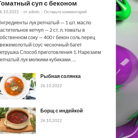
Томатный суп с беконом
6.10.2022
-
от
admin
-
Оставьте комментарий
нгредиенты лук репчатый — 1 шт. масло
астительное кетчуп — 2 ст. л. томаты в
обственном соку — 400 г бекон соль перец
вежемолотый соус чесночный багет
етрушка Способ приготовления 1. Нарезаем
епчатый лук мелкими кубиками. …
Рыбная солянка
26.10.2022
Борщ с индейкой
26.10.2022