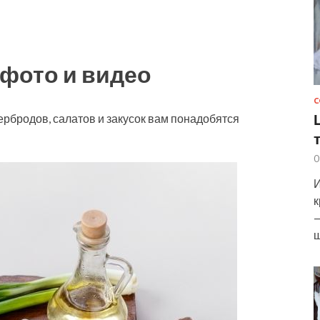
фото и видео
С
ербродов, салатов и закусок вам понадобятся
0
И
к
—
ш