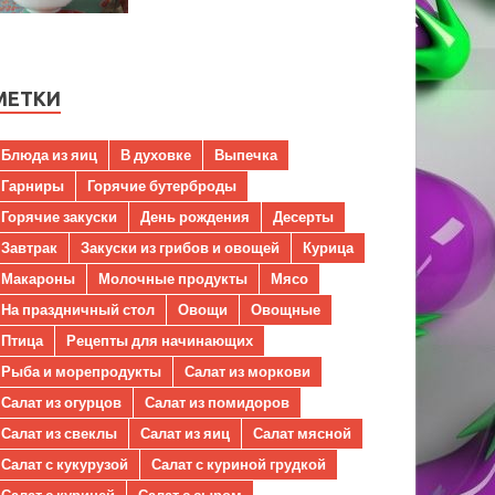
МЕТКИ
Блюда из яиц
В духовке
Выпечка
Гарниры
Горячие бутерброды
Горячие закуски
День рождения
Десерты
Завтрак
Закуски из грибов и овощей
Курица
Макароны
Молочные продукты
Мясо
На праздничный стол
Овощи
Овощные
Птица
Рецепты для начинающих
Рыба и морепродукты
Салат из моркови
Салат из огурцов
Салат из помидоров
Салат из свеклы
Салат из яиц
Салат мясной
Салат с кукурузой
Салат с куриной грудкой
Салат с курицей
Салат с сыром