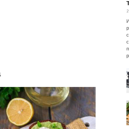
2
И
р
с
с
п
р
а