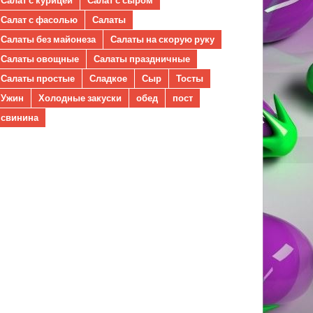
Салат с фасолью
Салаты
Салаты без майонеза
Салаты на скорую руку
Салаты овощные
Салаты праздничные
Салаты простые
Сладкое
Сыр
Тосты
Ужин
Холодные закуски
обед
пост
свинина