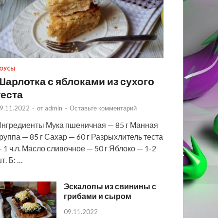
ОУСЫ
Шарлотка с яблоками из сухого
теста
9.11.2022
-
от
admin
-
Оставьте комментарий
нгредиенты Мука пшеничная — 85 г Манная
руппа — 85 г Сахар — 60 г Разрыхлитель теста
 1 ч.л. Масло сливочное — 50 г Яблоко — 1-2
т. Б: …
Эскалопы из свинины с
грибами и сыром
09.11.2022